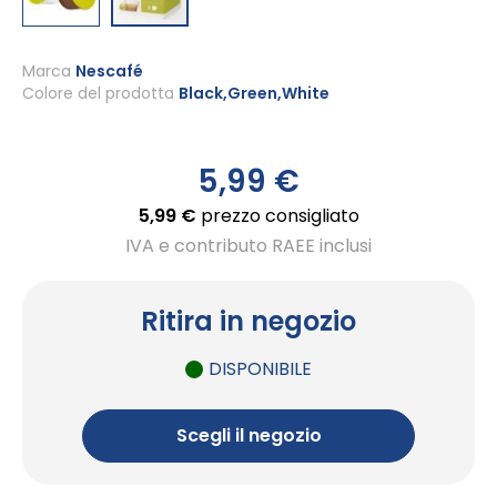
Vai
all'inizio
Marca
Nescafé
Colore del prodotto
Black,Green,White
della
galleria
di
immagini
5,99 €
5,99 €
prezzo consigliato
IVA e contributo RAEE inclusi
Ritira in negozio
DISPONIBILE
Scegli il negozio