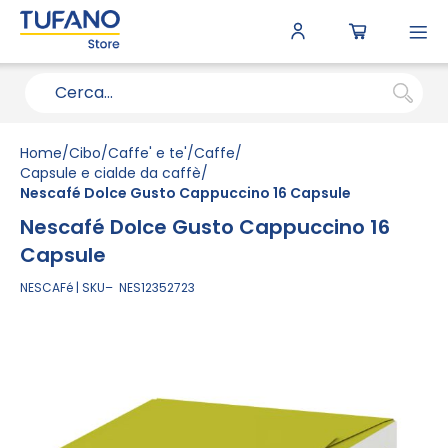
To
N
Home
Cibo
Caffe' e te'
Caffe
Capsule e cialde da caffè
Nescafé Dolce Gusto Cappuccino 16 Capsule
Nescafé Dolce Gusto Cappuccino 16
Capsule
NESCAFé
SKU
NES12352723
Vai
alla
fine
della
galleria
di
immagini