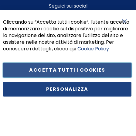
Seguici sui social
Cliccando su “Accetta tutti i cookie”, l'utente accetta
di memorizzare i cookie sul dispositivo per migliorare
Chiu
la navigazione del sito, analizzare l'utilizzo del sito e
assistere nelle nostre attività di marketing. Per
conoscere i dettagli , clicca qui
Cookie Policy
ACCETTA TUTTI I COOKIES
Tufano Teresa S.r.l’. Cap. Soc. i.v. € 312.000,00 - Sede legale in Via
Principe di Piemonte 199, cap. 80026 Casoria (NA) - C.F. 05834470634 -
PERSONALIZZA
P.I. 01465221214, iscritta alla C.C.I.A.A. Napoli, REA 459938.