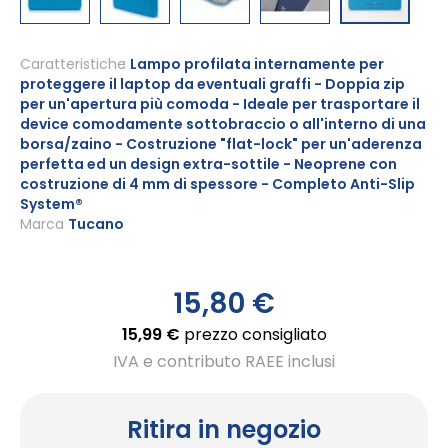
Vai
all'inizio
Caratteristiche
Lampo profilata internamente per
proteggere il laptop da eventuali graffi - Doppia zip
della
per un'apertura più comoda - Ideale per trasportare il
galleria
device comodamente sottobraccio o all'interno di una
di
borsa/zaino - Costruzione "flat-lock" per un'aderenza
immagini
perfetta ed un design extra-sottile - Neoprene con
costruzione di 4 mm di spessore - Completo Anti-Slip
System®
Marca
Tucano
15,80 €
15,99 €
prezzo consigliato
IVA e contributo RAEE inclusi
Ritira in negozio