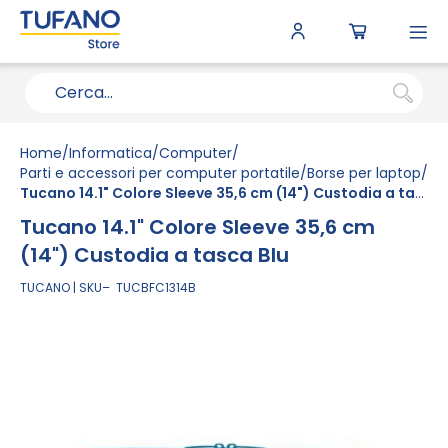
To
N
Home
Informatica
Computer
Parti e accessori per computer portatile
Borse per laptop
Tucano 14.1" Colore Sleeve 35,6 cm (14") Custodia a tasca Blu
Tucano 14.1" Colore Sleeve 35,6 cm
(14") Custodia a tasca Blu
TUCANO
SKU
TUCBFC1314B
Vai
alla
fine
della
galleria
di
immagini