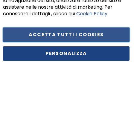
la navigazione del sito, analizzare l'utilizzo del sito e
assistere nelle nostre attività di marketing. Per
conoscere i dettagli , clicca qui
Cookie Policy
ACCETTA TUTTI I COOKIES
Tufano Teresa S.r.l’. Cap. Soc. i.v. € 312.000,00 - Sede legale in Via
Principe di Piemonte 199, cap. 80026 Casoria (NA) - C.F. 05834470634 -
PERSONALIZZA
P.I. 01465221214, iscritta alla C.C.I.A.A. Napoli, REA 459938.