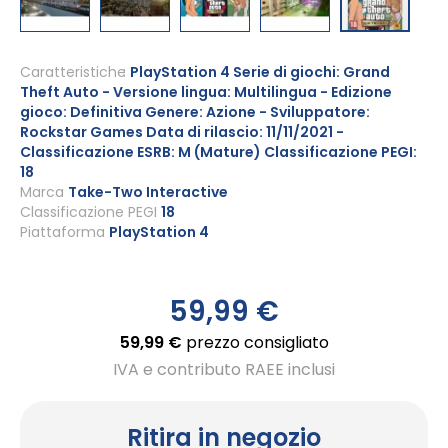
Vai
all'inizio
Caratteristiche
PlayStation 4 Serie di giochi: Grand
Theft Auto - Versione lingua: Multilingua - Edizione
della
gioco: Definitiva Genere: Azione - Sviluppatore:
galleria
Rockstar Games Data di rilascio: 11/11/2021 -
di
Classificazione ESRB: M (Mature) Classificazione PEGI:
immagini
18
Marca
Take-Two Interactive
Classificazione PEGI
18
Piattaforma
PlayStation 4
59,99 €
59,99 €
prezzo consigliato
IVA e contributo RAEE inclusi
Ritira in negozio