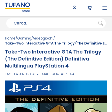
To
N
Home
Gaming
Videogiochi
Take-Two Interactive GTA The Trilogy (The Definitive Edition) Definitiva Multilingua PlayStation 4
Take-Two Interactive GTA The Trilogy
(The Definitive Edition) Definitiva
Multilingua PlayStation 4
TAKE-TWO INTERACTIVE
SKU
CIDGTATRILPS4
Vai
alla
fine
della
galleria
di
immagini