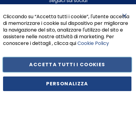
Seguici sui social
Cliccando su “Accetta tutti i cookie”, l'utente accetta
di memorizzare i cookie sul dispositivo per migliorare
Chiu
la navigazione del sito, analizzare l'utilizzo del sito e
assistere nelle nostre attività di marketing. Per
conoscere i dettagli , clicca qui
Cookie Policy
ACCETTA TUTTI I COOKIES
Tufano Teresa S.r.l’. Cap. Soc. i.v. € 312.000,00 - Sede legale in Via
Principe di Piemonte 199, cap. 80026 Casoria (NA) - C.F. 05834470634 -
PERSONALIZZA
P.I. 01465221214, iscritta alla C.C.I.A.A. Napoli, REA 459938.