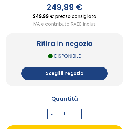
di
249,99 €
immagini
249,99 €
prezzo consigliato
IVA e contributo RAEE inclusi
Ritira in negozio
DISPONIBILE
Scegli il negozio
Quantità