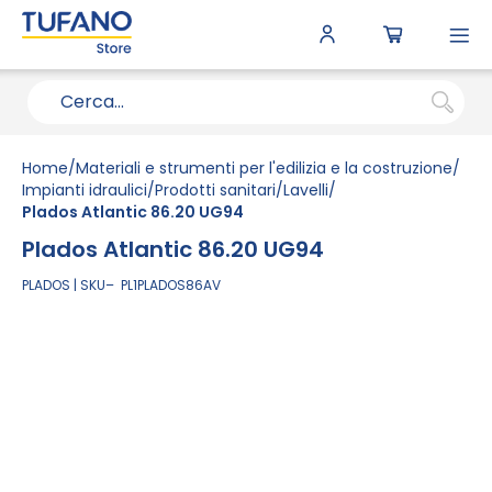
To
N
Home
Materiali e strumenti per l'edilizia e la costruzione
Impianti idraulici
Prodotti sanitari
Lavelli
Plados Atlantic 86.20 UG94
Plados Atlantic 86.20 UG94
PLADOS
SKU
PL1PLADOS86AV
Vai
alla
fine
della
galleria
di
immagini