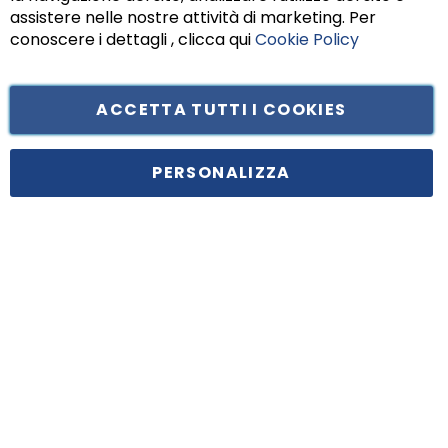
assistere nelle nostre attività di marketing. Per
conoscere i dettagli , clicca qui
Cookie Policy
ACCETTA TUTTI I COOKIES
Tufano Teresa S.r.l’. Cap. Soc. i.v. € 312.000,00 - Sede legale in Via
Principe di Piemonte 199, cap. 80026 Casoria (NA) - C.F. 05834470634 -
PERSONALIZZA
P.I. 01465221214, iscritta alla C.C.I.A.A. Napoli, REA 459938.