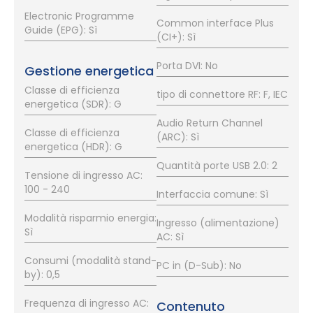
Electronic Programme
Common interface Plus
Guide (EPG): Sì
(CI+): Sì
Porta DVI: No
Gestione energetica
Classe di efficienza
tipo di connettore RF: F, IEC
energetica (SDR): G
Audio Return Channel
Classe di efficienza
(ARC): Sì
energetica (HDR): G
Quantità porte USB 2.0: 2
Tensione di ingresso AC:
100 - 240
Interfaccia comune: Sì
Modalità risparmio energia:
Ingresso (alimentazione)
Sì
AC: Sì
Consumi (modalità stand-
PC in (D-Sub): No
by): 0,5
Frequenza di ingresso AC:
Contenuto