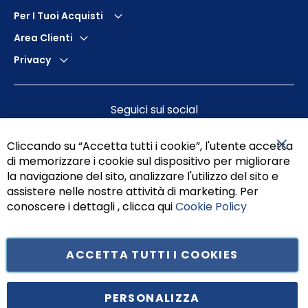
Per I Tuoi Acquisti
Area Clienti
Privacy
Seguici sui social
Cliccando su “Accetta tutti i cookie”, l'utente accetta
di memorizzare i cookie sul dispositivo per migliorare
Chiu
la navigazione del sito, analizzare l'utilizzo del sito e
assistere nelle nostre attività di marketing. Per
conoscere i dettagli , clicca qui
Cookie Policy
ACCETTA TUTTI I COOKIES
Tufano Teresa S.r.l’. Cap. Soc. i.v. € 312.000,00 - Sede legale in Via
Principe di Piemonte 199, cap. 80026 Casoria (NA) - C.F. 05834470634 -
PERSONALIZZA
P.I. 01465221214, iscritta alla C.C.I.A.A. Napoli, REA 459938.