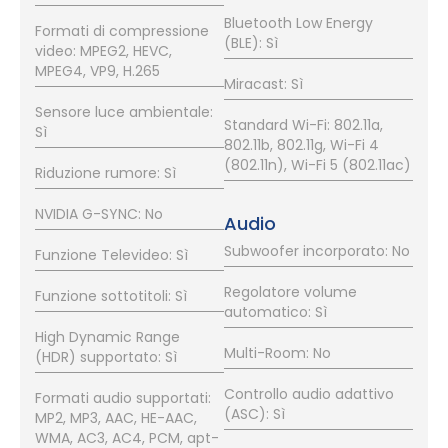
Bluetooth Low Energy
Formati di compressione
(BLE): Sì
video: MPEG2, HEVC,
MPEG4, VP9, H.265
Miracast: Sì
Sensore luce ambientale:
Standard Wi-Fi: 802.11a,
Sì
802.11b, 802.11g, Wi-Fi 4
(802.11n), Wi-Fi 5 (802.11ac)
Riduzione rumore: Sì
NVIDIA G-SYNC: No
Audio
Subwoofer incorporato: No
Funzione Televideo: Sì
Regolatore volume
Funzione sottotitoli: Sì
automatico: Sì
High Dynamic Range
Multi-Room: No
(HDR) supportato: Sì
Controllo audio adattivo
Formati audio supportati:
(ASC): Sì
MP2, MP3, AAC, HE-AAC,
WMA, AC3, AC4, PCM, apt-