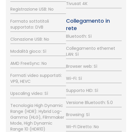
Tivusat 4K
Registrazione USB: No
Collegamento in
Formato sottotitoli
supportato: DVB
rete
Bluetooth: Sì
Clonazione USB: No
Collegamento ethernet
Modalità gioco: Sì
LAN: Sì
AMD FreeSync: No
Browser web: Sì
Formati video supportati:
Wi-Fi: Sì
VP9, HEVC
Supporto HID: Sì
Upscaling video: Sì
Versione Bluetooth: 5.0
Tecnologia High Dynamic
Range (HDR): Hybrid Log-
Browsing: Sì
Gamma (HLG), Filmmaker
Mode, High Dynamic
Wi-Fi Diretto: No
Range 10 (HDR10)