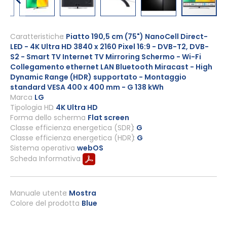
Vai
all'inizio
Caratteristiche
Piatto 190,5 cm (75") NanoCell Direct-
LED - 4K Ultra HD 3840 x 2160 Pixel 16:9 - DVB-T2, DVB-
della
S2 - Smart TV Internet TV Mirroring Schermo - Wi-Fi
galleria
Collegamento ethernet LAN Bluetooth Miracast - High
di
Dynamic Range (HDR) supportato - Montaggio
immagini
standard VESA 400 x 400 mm - G 138 kWh
Marca
LG
Tipologia HD
4K Ultra HD
Forma dello schermo
Flat screen
Classe efficienza energetica (SDR)
G
Classe efficienza energetica (HDR)
G
Sistema operativo
webOS
Scheda Informativa
Manuale utente
Mostra
Colore del prodotto
Blue