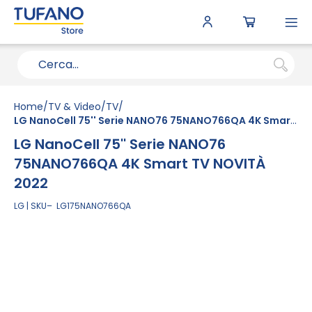
To
N
Home
TV & Video
TV
LG NanoCell 75'' Serie NANO76 75NANO766QA 4K Smart TV NOVITÀ 2022
LG NanoCell 75'' Serie NANO76
75NANO766QA 4K Smart TV NOVITÀ
2022
LG
SKU
LG175NANO766QA
Vai
alla
fine
della
galleria
di
immagini