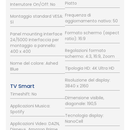
Piatto
Interrutore On/Off: No
Frequenza di
Montaggio standard VESA:
aggiornamento nativo: 50
Sì
Formato schermo (aspect
Panel mounting interface
ratio): 16:9
24/5000 Interfaccia per
montaggio a pannello:
Regolazioni formato
400 x 400
schermo: 4:3, 16:9, Zoom
Nome del colore: Ashed
Tipologia HD: 4K Ultra HD
Blue
Risoluzione del display:
TV Smart
3840 x 2160
Timeshift: No
Dimensione visibile,
diagonale: 190,5
Applicazioni Musica:
Spotify
Tecnologia display:
NanoCell
Applicazioni Video: DAZN,
Disney+, Amazon Prime