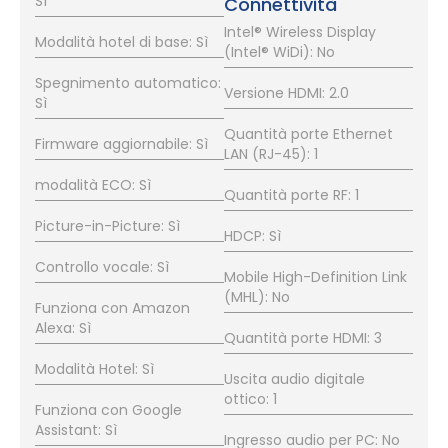
Sì
Connettività
Intel® Wireless Display
Modalità hotel di base: Sì
(Intel® WiDi): No
Spegnimento automatico:
Versione HDMI: 2.0
Sì
Quantità porte Ethernet
Firmware aggiornabile: Sì
LAN (RJ-45): 1
modalità ECO: Sì
Quantità porte RF: 1
Picture-in-Picture: Sì
HDCP: Sì
Controllo vocale: Sì
Mobile High-Definition Link
(MHL): No
Funziona con Amazon
Alexa: Sì
Quantità porte HDMI: 3
Modalità Hotel: Sì
Uscita audio digitale
ottico: 1
Funziona con Google
Assistant: Sì
Ingresso audio per PC: No