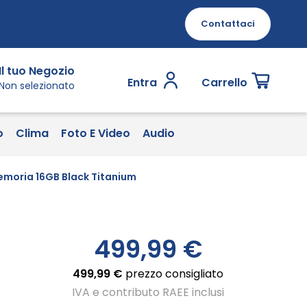
Contattaci
Il tuo Negozio
Entra
Carrello
Non selezionato
o
Clima
Foto E Video
Audio
moria 16GB Black Titanium
499,99 €
499,99 €
prezzo consigliato
IVA e contributo RAEE inclusi