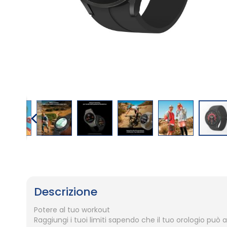
Vai
all'inizio
della
galleria
Descrizione
di
immagini
Potere al tuo workout
Raggiungi i tuoi limiti sapendo che il tuo orologio può