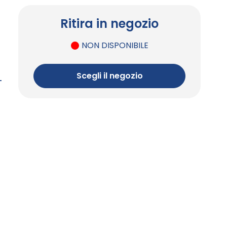
Ritira in negozio
NON DISPONIBILE
Scegli il negozio
-
)