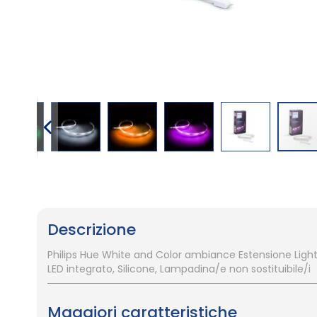
Vai
all'inizio
della
galleria
Descrizione
di
immagini
Philips Hue White and Color ambiance Estensione Lightstr
LED integrato, Silicone, Lampadina/e non sostituibile/i
Maggiori caratteristiche