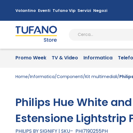
Volantino
Eventi
Tufano Vip
Servizi
Negozi
Promo Week
TV & Video
Informatica
Telef
Home
Informatica
Componenti
Kit multimediali
Philip
Philips Hue White an
Estensione Lightstrip 
PHILIPS BY SIGNIFY
SKU
PHI7190255PH