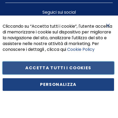
Seguici sui social
Cliccando su “Accetta tutti i cookie”, l'utente accetta
di memorizzare i cookie sul dispositivo per migliorare
Chiu
la navigazione del sito, analizzare l'utilizzo del sito e
assistere nelle nostre attività di marketing. Per
conoscere i dettagli , clicca qui
Cookie Policy
ACCETTA TUTTI I COOKIES
Tufano Teresa S.r.l’. Cap. Soc. i.v. € 312.000,00 - Sede legale in Via
Principe di Piemonte 199, cap. 80026 Casoria (NA) - C.F. 05834470634 -
PERSONALIZZA
P.I. 01465221214, iscritta alla C.C.I.A.A. Napoli, REA 459938.