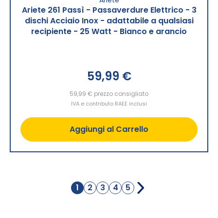
Ariete 261 Passì - Passaverdure Elettrico - 3
dischi Acciaio Inox - adattabile a qualsiasi
recipiente - 25 Watt - Bianco e arancio
59,99 €
59,99 €
prezzo consigliato
IVA e contributo RAEE inclusi
Aggiungi al Carrello
Pagina
1
2
3
4
5
Attualmente
Pagina
Pagina
Pagina
Pagina
stai
leggendo