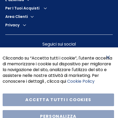
Per I Tuoi Acquisti
Area Clienti
Privacy
Seguici sui social
Cliccando su “Accetta tutti i cookie”, l'utente accetta
di memorizzare i cookie sul dispositivo per migliorare
Chiu
la navigazione del sito, analizzare l'utilizzo del sito e
assistere nelle nostre attività di marketing. Per
conoscere i dettagli , clicca qui
Cookie Policy
ACCETTA TUTTI I COOKIES
Tufano Teresa S.r.l’. Cap. Soc. i.v. € 312.000,00 - Sede legale in Via
Principe di Piemonte 199, cap. 80026 Casoria (NA) - C.F. 05834470634 -
PERSONALIZZA