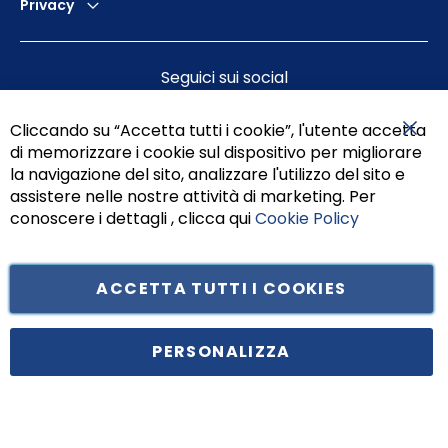
Privacy
Seguici sui social
Cliccando su “Accetta tutti i cookie”, l'utente accetta
di memorizzare i cookie sul dispositivo per migliorare
Chiu
la navigazione del sito, analizzare l'utilizzo del sito e
assistere nelle nostre attività di marketing. Per
conoscere i dettagli , clicca qui
Cookie Policy
ACCETTA TUTTI I COOKIES
Tufano Teresa S.r.l’. Cap. Soc. i.v. € 312.000,00 - Sede legale in Via
Principe di Piemonte 199, cap. 80026 Casoria (NA) - C.F. 05834470634 -
PERSONALIZZA
P.I. 01465221214, iscritta alla C.C.I.A.A. Napoli, REA 459938.