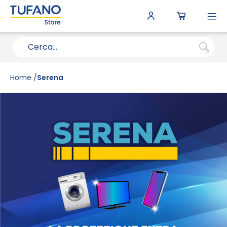
To
N
Home
Serena