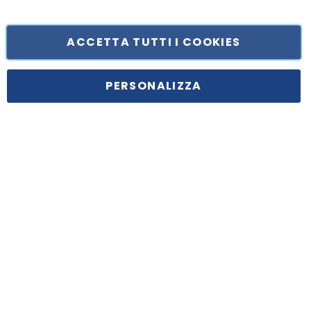
ACCETTA TUTTI I COOKIES
Tufano Teresa S.r.l’. Cap. Soc. i.v. € 312.000,00 - Sede legale in Via
Principe di Piemonte 199, cap. 80026 Casoria (NA) - C.F. 05834470634 -
PERSONALIZZA
P.I. 01465221214, iscritta alla C.C.I.A.A. Napoli, REA 459938.