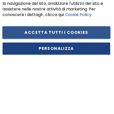
Chiu
la navigazione del sito, analizzare l'utilizzo del sito e
assistere nelle nostre attività di marketing. Per
conoscere i dettagli , clicca qui
Cookie Policy
ACCETTA TUTTI I COOKIES
Tufano Teresa S.r.l’. Cap. Soc. i.v. € 312.000,00 - Sede legale in Via
Principe di Piemonte 199, cap. 80026 Casoria (NA) - C.F. 05834470634 -
PERSONALIZZA
P.I. 01465221214, iscritta alla C.C.I.A.A. Napoli, REA 459938.