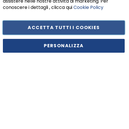
assistere nelle nostre attività di marketing. Per
conoscere i dettagli , clicca qui
Cookie Policy
ACCETTA TUTTI I COOKIES
Tufano Teresa S.r.l’. Cap. Soc. i.v. € 312.000,00 - Sede legale in Via
Principe di Piemonte 199, cap. 80026 Casoria (NA) - C.F. 05834470634 -
PERSONALIZZA
P.I. 01465221214, iscritta alla C.C.I.A.A. Napoli, REA 459938.