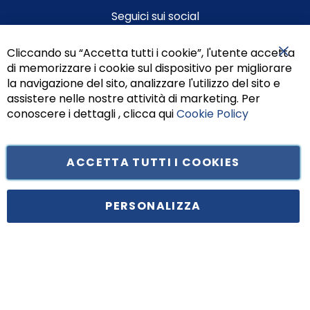
Seguici sui social
Cliccando su “Accetta tutti i cookie”, l'utente accetta
di memorizzare i cookie sul dispositivo per migliorare
Chiu
la navigazione del sito, analizzare l'utilizzo del sito e
assistere nelle nostre attività di marketing. Per
conoscere i dettagli , clicca qui
Cookie Policy
ACCETTA TUTTI I COOKIES
Tufano Teresa S.r.l’. Cap. Soc. i.v. € 312.000,00 - Sede legale in Via
Principe di Piemonte 199, cap. 80026 Casoria (NA) - C.F. 05834470634 -
PERSONALIZZA
P.I. 01465221214, iscritta alla C.C.I.A.A. Napoli, REA 459938.