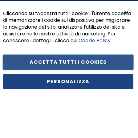
Cliccando su “Accetta tutti i cookie”, l'utente accetta
di memorizzare i cookie sul dispositivo per migliorare
Chiu
la navigazione del sito, analizzare l'utilizzo del sito e
assistere nelle nostre attività di marketing. Per
conoscere i dettagli , clicca qui
Cookie Policy
ACCETTA TUTTI I COOKIES
Tufano Teresa S.r.l’. Cap. Soc. i.v. € 312.000,00 - Sede legale in Via
Principe di Piemonte 199, cap. 80026 Casoria (NA) - C.F. 05834470634 -
PERSONALIZZA
P.I. 01465221214, iscritta alla C.C.I.A.A. Napoli, REA 459938.