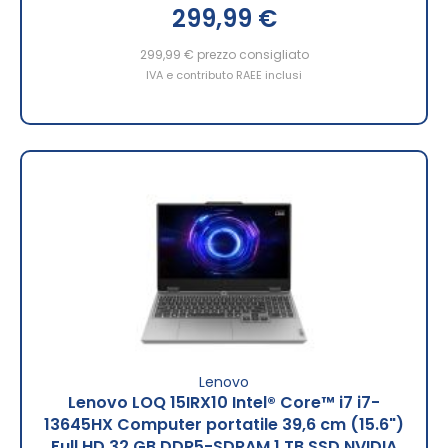
299,99 €
299,99 €
prezzo consigliato
IVA e contributo RAEE inclusi
Lenovo
Lenovo LOQ 15IRX10 Intel® Core™ i7 i7-
13645HX Computer portatile 39,6 cm (15.6")
Full HD 32 GB DDR5-SDRAM 1 TB SSD NVIDIA