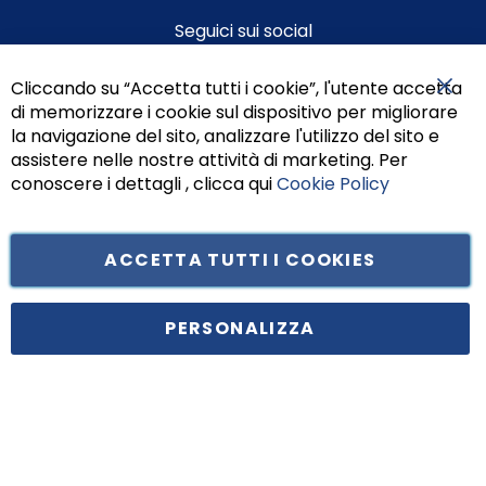
Seguici sui social
Cliccando su “Accetta tutti i cookie”, l'utente accetta
di memorizzare i cookie sul dispositivo per migliorare
Chiu
la navigazione del sito, analizzare l'utilizzo del sito e
assistere nelle nostre attività di marketing. Per
conoscere i dettagli , clicca qui
Cookie Policy
ACCETTA TUTTI I COOKIES
Tufano Teresa S.r.l’. Cap. Soc. i.v. € 312.000,00 - Sede legale in Via
Principe di Piemonte 199, cap. 80026 Casoria (NA) - C.F. 05834470634 -
PERSONALIZZA
P.I. 01465221214, iscritta alla C.C.I.A.A. Napoli, REA 459938.