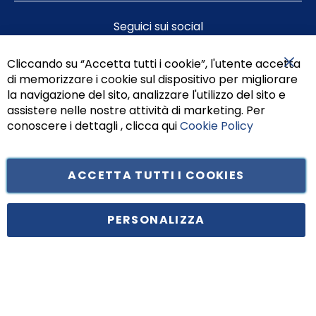
Seguici sui social
Cliccando su “Accetta tutti i cookie”, l'utente accetta
di memorizzare i cookie sul dispositivo per migliorare
Chiu
la navigazione del sito, analizzare l'utilizzo del sito e
assistere nelle nostre attività di marketing. Per
conoscere i dettagli , clicca qui
Cookie Policy
ACCETTA TUTTI I COOKIES
Tufano Teresa S.r.l’. Cap. Soc. i.v. € 312.000,00 - Sede legale in Via
Principe di Piemonte 199, cap. 80026 Casoria (NA) - C.F. 05834470634 -
PERSONALIZZA
P.I. 01465221214, iscritta alla C.C.I.A.A. Napoli, REA 459938.