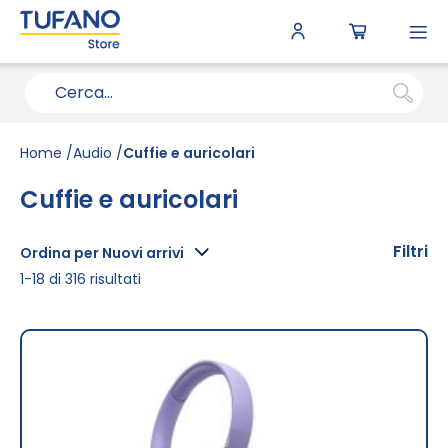
To
N
Home
Audio
Cuffie e auricolari
Cuffie e auricolari
Filtri
Ordina per Nuovi arrivi
1
-
18
di
316
risultati