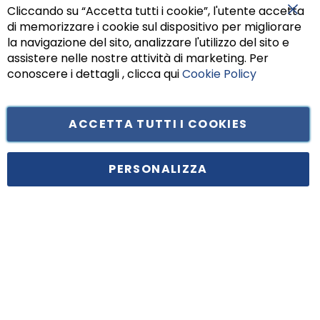
Cliccando su “Accetta tutti i cookie”, l'utente accetta
di memorizzare i cookie sul dispositivo per migliorare
Chiu
la navigazione del sito, analizzare l'utilizzo del sito e
assistere nelle nostre attività di marketing. Per
conoscere i dettagli , clicca qui
Cookie Policy
ACCETTA TUTTI I COOKIES
Tufano Teresa S.r.l’. Cap. Soc. i.v. € 312.000,00 - Sede legale in Via
Principe di Piemonte 199, cap. 80026 Casoria (NA) - C.F. 05834470634 -
PERSONALIZZA
P.I. 01465221214, iscritta alla C.C.I.A.A. Napoli, REA 459938.