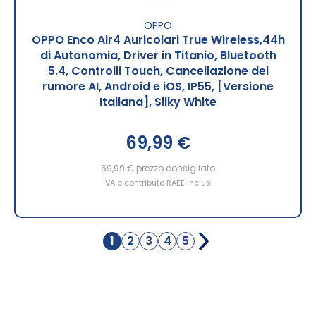
OPPO
OPPO Enco Air4 Auricolari True Wireless,44h
di Autonomia, Driver in Titanio, Bluetooth
5.4, Controlli Touch, Cancellazione del
rumore AI, Android e iOS, IP55, [Versione
Italiana], Silky White
69,99 €
69,99 €
prezzo consigliato
IVA e contributo RAEE inclusi
Pagina
1
2
3
4
5
Attualmente
Pagina
Pagina
Pagina
Pagina
stai
leggendo
la
pagina