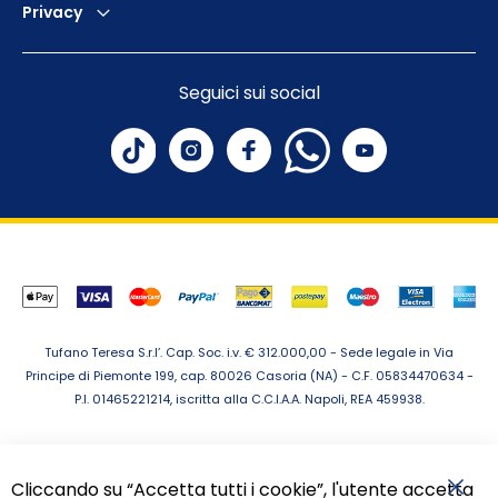
Privacy
Seguici sui social
Tufano Teresa S.r.l’. Cap. Soc. i.v. € 312.000,00 - Sede legale in Via
Principe di Piemonte 199, cap. 80026 Casoria (NA) - C.F. 05834470634 -
P.I. 01465221214, iscritta alla C.C.I.A.A. Napoli, REA 459938.
Cliccando su “Accetta tutti i cookie”, l'utente accetta