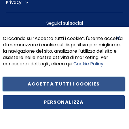
Privacy
Seguici sui social
Cliccando su “Accetta tutti i cookie”, l'utente accetta
di memorizzare i cookie sul dispositivo per migliorare
Chiu
la navigazione del sito, analizzare l'utilizzo del sito e
assistere nelle nostre attività di marketing. Per
conoscere i dettagli , clicca qui
Cookie Policy
ACCETTA TUTTI I COOKIES
Tufano Teresa S.r.l’. Cap. Soc. i.v. € 312.000,00 - Sede legale in Via
Principe di Piemonte 199, cap. 80026 Casoria (NA) - C.F. 05834470634 -
PERSONALIZZA
P.I. 01465221214, iscritta alla C.C.I.A.A. Napoli, REA 459938.