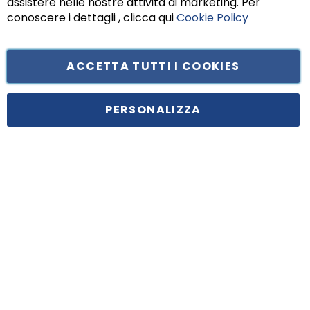
assistere nelle nostre attività di marketing. Per
conoscere i dettagli , clicca qui
Cookie Policy
ACCETTA TUTTI I COOKIES
Tufano Teresa S.r.l’. Cap. Soc. i.v. € 312.000,00 - Sede legale in Via
Principe di Piemonte 199, cap. 80026 Casoria (NA) - C.F. 05834470634 -
PERSONALIZZA
P.I. 01465221214, iscritta alla C.C.I.A.A. Napoli, REA 459938.