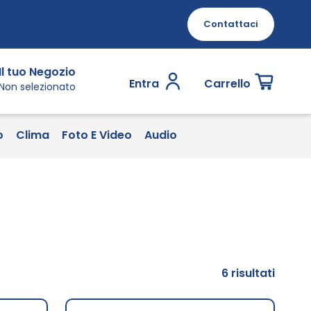
Contattaci
Il tuo Negozio
Entra
Carrello
Non selezionato
o
Clima
Foto E Video
Audio
6
risultati