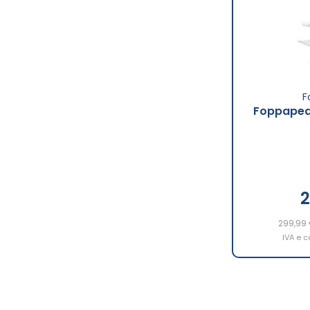
F
Foppapedr
2
299,99
IVA e c