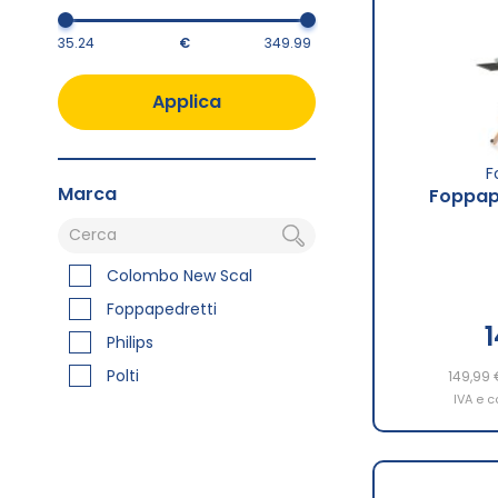
€
Applica
F
Marca
Foppape
Colombo New Scal
Foppapedretti
Philips
Polti
149,99 
IVA e c