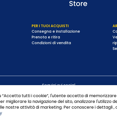
PER I TUOI ACQUISTI
AR
Consegna e installazione
Co
Prenota e ritira
Ve
Condizioni di vendita
ri
Se
Seguici sui social
 “Accetta tutti i cookie”, l'utente accetta di memorizzare 
er migliorare la navigazione del sito, analizzare l'utilizzo de
le nostre attività di marketing. Per conoscere i dettagli , 
y