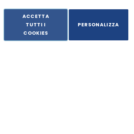
ACCETTA
TUTTI I
PERSONALIZZA
ale in Via Principe di Piemonte 199, cap. 80026 Casoria (NA) - C.F. 
COOKIES