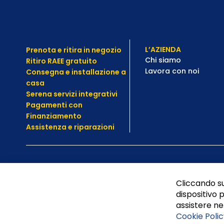
L’AZIENDA
Prenota e ritira in negozio
Chi siamo
Ritiro RAEE gratuito
Lavora con noi
Consegna e installazione a
casa
Serena servizi integrativi
Pagamenti con
Finanziamento
Assistenza e
riparazioni
Cliccando su
dispositivo p
assistere nel
Cookie Polic