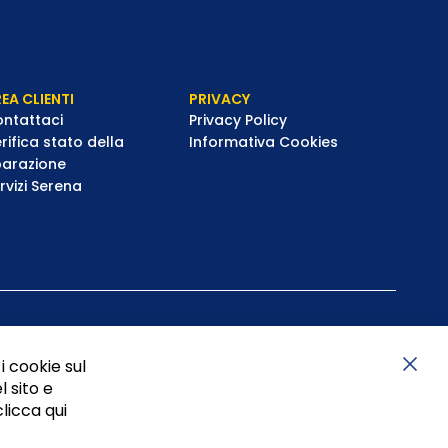
EA CLIENTI
PRIVACY
ntattaci
Privacy Policy
rifica stato della
Informativa Cookies
parazione
rvizi Serena
i cookie sul
l sito e
Chiu
clicca qui