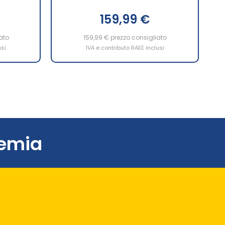
159,99 €
ato
159,99 €
prezzo consigliato
usi
IVA e contributo RAEE inclusi
remia