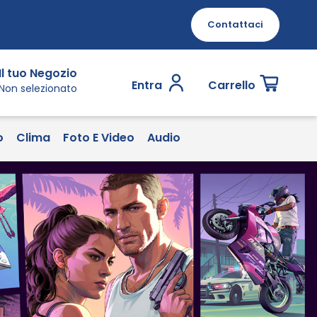
Contattaci
Il tuo Negozio
Entra
Carrello
Non selezionato
o
Clima
Foto E Video
Audio