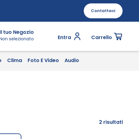
Contattaci
Il tuo Negozio
Entra
Carrello
Non selezionato
o
Clima
Foto E Video
Audio
2
risultati