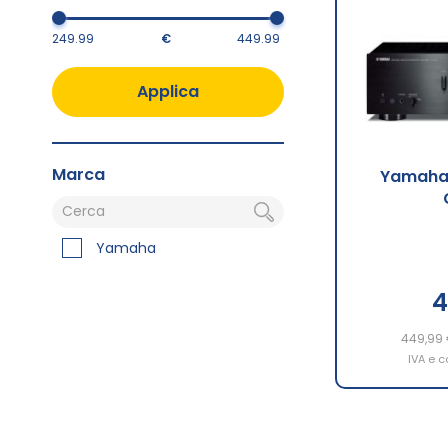
€
Applica
Marca
Yamaha 
Yamaha
4
449,99
IVA e c