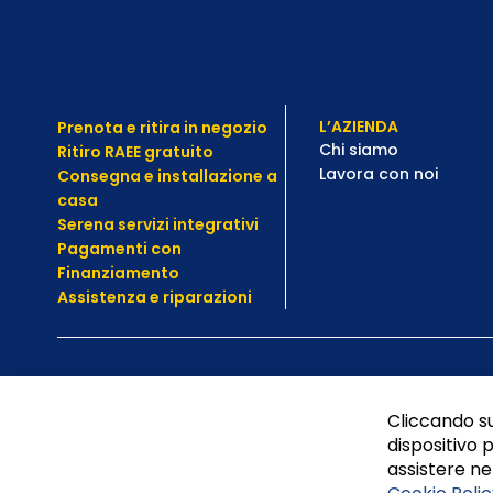
L’AZIENDA
Prenota e ritira in negozio
Chi siamo
Ritiro RAEE gratuito
Lavora con noi
Consegna e installazione a
casa
Serena servizi integrativi
Pagamenti con
Finanziamento
Assistenza e
riparazioni
Cliccando su
dispositivo p
assistere nel