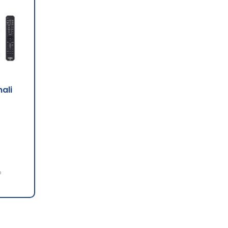
ali
o