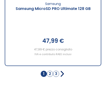
Samsung
Samsung MicroSD PRO Ultimate 128 GB
47,99 €
47,99 €
prezzo consigliato
IVA e contributo RAEE inclusi
Pagina
1
2
3
Attualmente
Pagina
Pagina
stai
leggendo
la
pagina