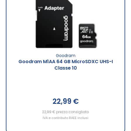
Goodram
Goodram M1AA 64 GB MicroSDXC UHS-I
Classe 10
22,99 €
22,99 €
prezzo consigliato
IVA e contributo RAEE inclusi