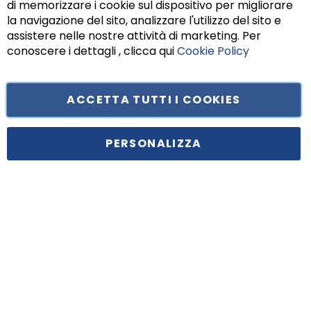
di memorizzare i cookie sul dispositivo per migliorare
Chiu
la navigazione del sito, analizzare l'utilizzo del sito e
assistere nelle nostre attività di marketing. Per
conoscere i dettagli , clicca qui
Cookie Policy
ACCETTA TUTTI I COOKIES
Tufano Teresa S.r.l’. Cap. Soc. i.v. € 312.000,00 - Sede legale in Via
Principe di Piemonte 199, cap. 80026 Casoria (NA) - C.F. 05834470634 -
PERSONALIZZA
P.I. 01465221214, iscritta alla C.C.I.A.A. Napoli, REA 459938.