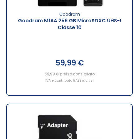
Goodram
Goodram M1AA 256 GB MicroSDXC UHS-I
Classe 10
59,99 €
59,99 €
prezzo consigliato
IVA e contributo RAEE inclusi