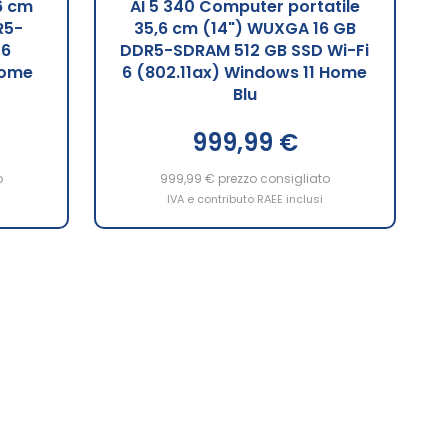
6 cm
AI 5 340 Computer portatile
R5-
35,6 cm (14") WUXGA 16 GB
 6
DDR5-SDRAM 512 GB SSD Wi-Fi
Home
6 (802.11ax) Windows 11 Home
Blu
999,99 €
o
999,99 €
prezzo consigliato
IVA e contributo RAEE inclusi
na