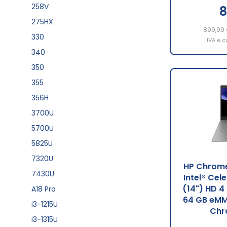
258V
8
275HX
899,99
330
IVA e c
340
350
355
356H
3700U
5700U
5825U
7320U
HP Chrom
7430U
Intel® Cel
(14") HD 
A18 Pro
64 GB eMMC
i3-1215U
Chr
i3-1315U