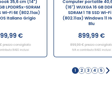
ook 35,6 cm (14")
Computer portatile 40,
GB LPDDR5x-SDRAM
(16") WUXGA 16 GB DD
 Wi-Fi 6E (802.11ax)
SDRAM 1 TB SSD Wi-Fi
S Italiano Grigio
(802.11ax) Windows 11 
Blu
99,99 €
899,99 €
 €
prezzo consigliato
899,99 €
prezzo consigliat
ontributo RAEE inclusi
IVA e contributo RAEE inclusi
Pagina
1
2
3
4
5
Attualmente
Pagina
Pagina
Pagina
Pagi
stai
leggendo
la
pagina