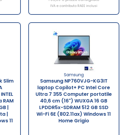
IVA e contributo RAEE inclusi
Samsung
 Slim
Samsung NP760VJG-KG3IT
A
laptop Copilot+ PC Intel Core
 INTEL
Ultra 7 355 Computer portatile
a RAM
40,6 cm (16") WUXGA 16 GB
GB |
LPDDR5x-SDRAM 512 GB SSD
ta |
Wi-Fi 6E (802.11ax) Windows 11
ws 11
Home Grigio