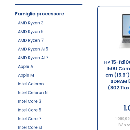
Famiglia processore
AMD Ryzen 3
AMD Ryzen 5
AMD Ryzen 7
AMD Ryzen AI 5
AMD Ryzen AI 7
HP 15-fd10
Apple A
150U Comp
cm (15.6")
Apple M
SDRAM 5
Intel Celeron
(802.11a
Intel Celeron N
Intel Core 3
1
Intel Core 5
Intel Core 7
1.099,99
IVA e c
Intel Core i3