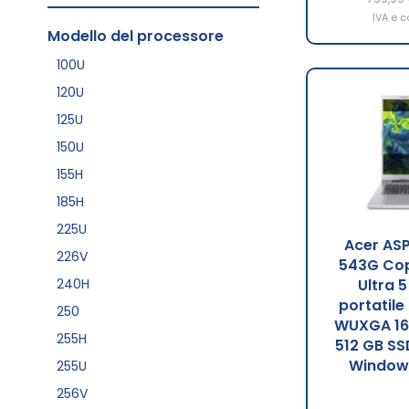
IVA e c
Modello del processore
100U
120U
125U
150U
155H
185H
225U
Acer ASP
226V
543G Copi
240H
Ultra 
portatile
250
WUXGA 16
255H
512 GB SS
Windows
255U
256V