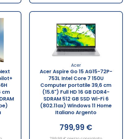
Acer
Next
Acer Aspire Go 15 AG15-72P-
ilot+
753L Intel Core 7 150U
56H
Computer portatile 39,6 cm
6 cm
(15.6") Full HD 16 GB DDR4-
SDRAM
SDRAM 512 GB SSD Wi-Fi 6
1be)
(802.11ax) Windows 11 Home
u
Italiano Argento
799,99 €
o
799,99 €
prezzo consigliato