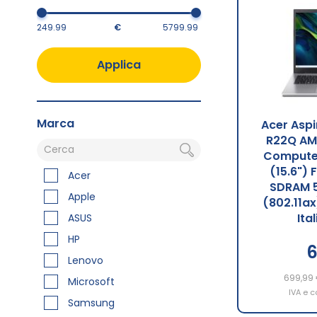
€
Applica
Marca
Acer Aspi
R22Q AM
Computer
(15.6") 
Acer
SDRAM 5
Apple
(802.11a
Ita
ASUS
HP
6
Lenovo
699,99
Microsoft
IVA e c
Samsung