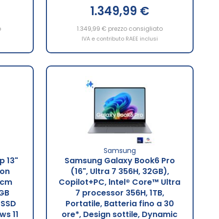
1.349,99 €
o
1.349,99 €
prezzo consigliato
IVA e contributo RAEE inclusi
Samsung
p 13"
Samsung Galaxy Book6 Pro
gon
(16", Ultra 7 356H, 32GB),
 cm
Copilot+PC, lntel® Core™ Ultra
 GB
7 processor 356H, 1TB,
 SSD
Portatile, Batteria fino a 30
ws 11
ore*, Design sottile, Dynamic