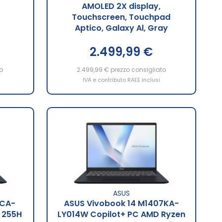
AMOLED 2X display,
Touchscreen, Touchpad
Aptico, Galaxy Al, Gray
2.499,99 €
o
2.499,99 €
prezzo consigliato
IVA e contributo RAEE inclusi
ASUS
7CA-
ASUS Vivobook 14 M1407KA-
7 255H
LY014W Copilot+ PC AMD Ryzen