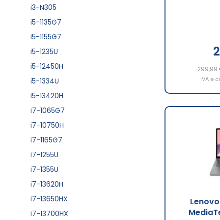
i3-N305
i5-1135G7
i5-1155G7
2
i5-1235U
i5-12450H
299,99
IVA e c
i5-1334U
i5-13420H
i7-1065G7
i7-10750H
i7-1165G7
i7-1255U
i7-1355U
i7-13620H
i7-13650HX
Lenovo
MediaT
i7-13700HX