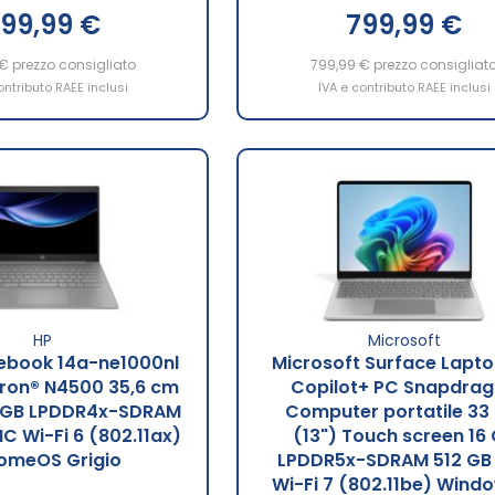
99,99 €
799,99 €
 €
prezzo consigliato
799,99 €
prezzo consigliat
ontributo RAEE inclusi
IVA e contributo RAEE inclusi
HP
Microsoft
ebook 14a-ne1000nl
Microsoft Surface Lapto
eron® N4500 35,6 cm
Copilot+ PC Snapdra
4 GB LPDDR4x-SDRAM
Computer portatile 33
 Wi-Fi 6 (802.11ax)
(13") Touch screen 16
omeOS Grigio
LPDDR5x-SDRAM 512 GB
Wi-Fi 7 (802.11be) Windo