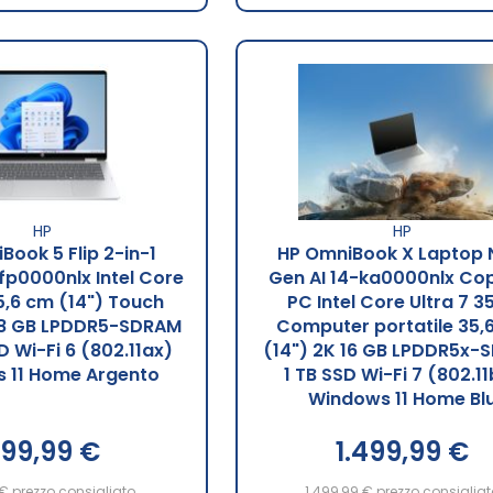
HP
HP
Book 5 Flip 2-in-1
HP OmniBook X Laptop 
fp0000nlx Intel Core
Gen AI 14-ka0000nlx Cop
5,6 cm (14") Touch
PC Intel Core Ultra 7 3
 8 GB LPDDR5-SDRAM
Computer portatile 35,
D Wi-Fi 6 (802.11ax)
(14") 2K 16 GB LPDDR5x-
 11 Home Argento
1 TB SSD Wi-Fi 7 (802.1
Windows 11 Home Bl
99,99 €
1.499,99 €
 €
prezzo consigliato
1.499,99 €
prezzo consigliat