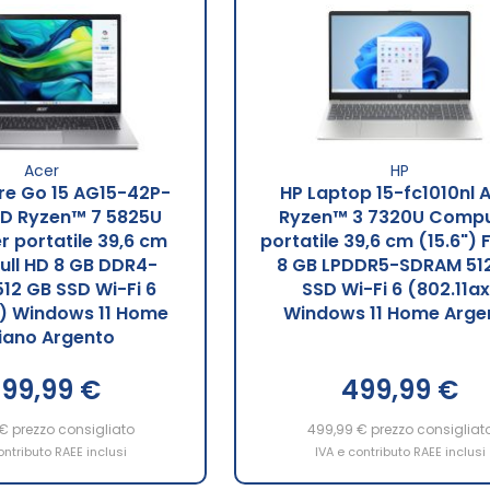
Acer
HP
re Go 15 AG15-42P-
HP Laptop 15-fc1010nl
D Ryzen™ 7 5825U
Ryzen™ 3 7320U Compu
 portatile 39,6 cm
portatile 39,6 cm (15.6") F
Full HD 8 GB DDR4-
8 GB LPDDR5-SDRAM 51
12 GB SSD Wi-Fi 6
SSD Wi-Fi 6 (802.11ax
x) Windows 11 Home
Windows 11 Home Arge
liano Argento
99,99 €
499,99 €
 €
prezzo consigliato
499,99 €
prezzo consigliat
ontributo RAEE inclusi
IVA e contributo RAEE inclusi