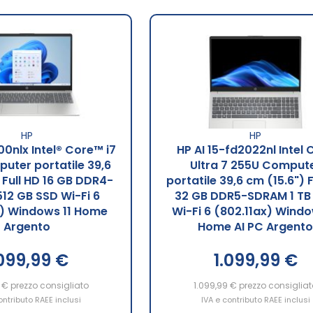
HP
HP
00nlx Intel® Core™ i7
HP AI 15-fd2022nl Intel 
uter portatile 39,6
Ultra 7 255U Comput
 Full HD 16 GB DDR4-
portatile 39,6 cm (15.6") F
12 GB SSD Wi-Fi 6
32 GB DDR5-SDRAM 1 TB
x) Windows 11 Home
Wi-Fi 6 (802.11ax) Windo
Argento
Home AI PC Argent
.099,99 €
1.099,99 €
 €
prezzo consigliato
1.099,99 €
prezzo consigliat
ontributo RAEE inclusi
IVA e contributo RAEE inclusi