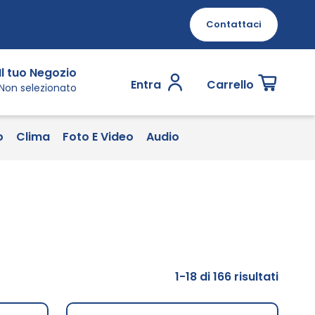
Contattaci
Il tuo Negozio
Entra
Carrello
Non selezionato
o
Clima
Foto E Video
Audio
1
-
18
di
166
risultati