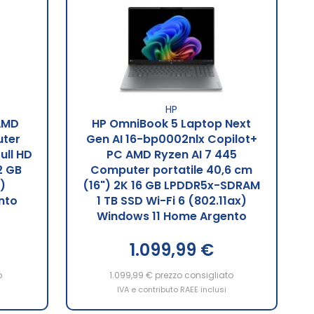
HP
 AMD
HP OmniBook 5 Laptop Next
ter
Gen AI 16-bp0002nlx Copilot+
ull HD
PC AMD Ryzen AI 7 445
2 GB
Computer portatile 40,6 cm
)
(16") 2K 16 GB LPDDR5x-SDRAM
nto
1 TB SSD Wi-Fi 6 (802.11ax)
Windows 11 Home Argento
1.099,99 €
o
1.099,99 €
prezzo consigliato
IVA e contributo RAEE inclusi