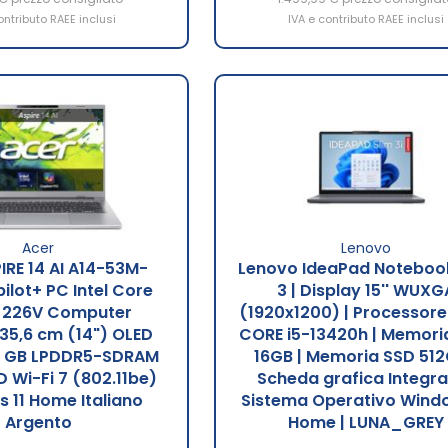
ontributo RAEE inclusi
IVA e contributo RAEE inclusi
Acer
Lenovo
IRE 14 AI A14-53M-
Lenovo IdeaPad Notebook
lot+ PC Intel Core
3 | Display 15'' WUXG
5 226V Computer
(1920x1200) | Processore
 35,6 cm (14") OLED
CORE i5-13420h | Memori
 GB LPDDR5-SDRAM
16GB | Memoria SSD 512
D Wi-Fi 7 (802.11be)
Scheda grafica Integra
 11 Home Italiano
Sistema Operativo Windo
Argento
Home | LUNA_GREY