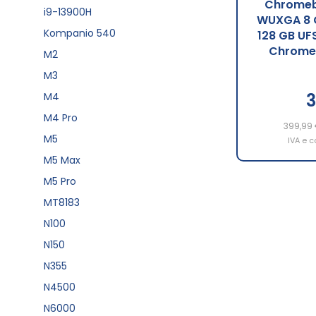
Chromeb
i9-13900H
WUXGA 8 
Kompanio 540
128 GB UFS
ChromeO
M2
M3
3
M4
M4 Pro
399,99
M5
IVA e c
M5 Max
M5 Pro
MT8183
N100
N150
N355
N4500
N6000