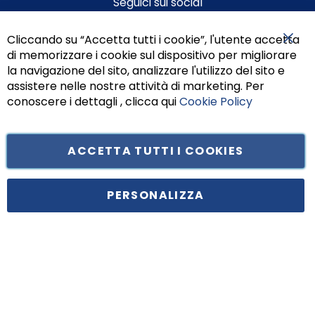
Seguici sui social
Cliccando su “Accetta tutti i cookie”, l'utente accetta
di memorizzare i cookie sul dispositivo per migliorare
Chiu
la navigazione del sito, analizzare l'utilizzo del sito e
assistere nelle nostre attività di marketing. Per
conoscere i dettagli , clicca qui
Cookie Policy
ACCETTA TUTTI I COOKIES
Tufano Teresa S.r.l’. Cap. Soc. i.v. € 312.000,00 - Sede legale in Via
Principe di Piemonte 199, cap. 80026 Casoria (NA) - C.F. 05834470634 -
PERSONALIZZA
P.I. 01465221214, iscritta alla C.C.I.A.A. Napoli, REA 459938.