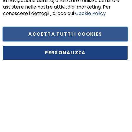
la navigazione del sito, analizzare l'utilizzo del sito e
assistere nelle nostre attività di marketing. Per
conoscere i dettagli , clicca qui
Cookie Policy
ACCETTA TUTTI I COOKIES
Tufano Teresa S.r.l’. Cap. Soc. i.v. € 312.000,00 - Sede legale in Via
Principe di Piemonte 199, cap. 80026 Casoria (NA) - C.F. 05834470634 -
PERSONALIZZA
P.I. 01465221214, iscritta alla C.C.I.A.A. Napoli, REA 459938.