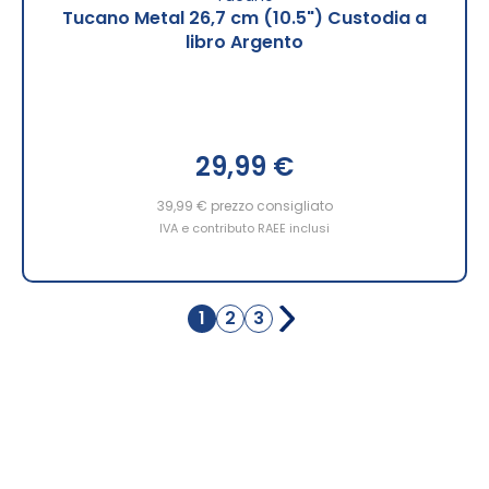
Tucano Metal 26,7 cm (10.5") Custodia a
libro Argento
29,99 €
39,99 €
prezzo consigliato
IVA e contributo RAEE inclusi
Pagina
1
2
3
Attualmente
Pagina
Pagina
stai
leggendo
la
pagina