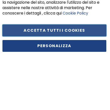
la navigazione del sito, analizzare l'utilizzo del sito e
assistere nelle nostre attività di marketing. Per
conoscere i dettagli , clicca qui
Cookie Policy
ACCETTA TUTTI I COOKIES
Tufano Teresa S.r.l’. Cap. Soc. i.v. € 312.000,00 - Sede legale in Via
Principe di Piemonte 199, cap. 80026 Casoria (NA) - C.F. 05834470634 -
PERSONALIZZA
P.I. 01465221214, iscritta alla C.C.I.A.A. Napoli, REA 459938.