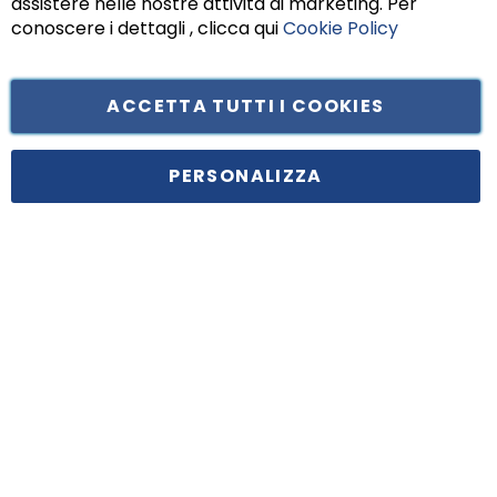
assistere nelle nostre attività di marketing. Per
conoscere i dettagli , clicca qui
Cookie Policy
ACCETTA TUTTI I COOKIES
Tufano Teresa S.r.l’. Cap. Soc. i.v. € 312.000,00 - Sede legale in Via
Principe di Piemonte 199, cap. 80026 Casoria (NA) - C.F. 05834470634 -
PERSONALIZZA
P.I. 01465221214, iscritta alla C.C.I.A.A. Napoli, REA 459938.