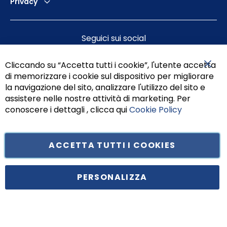
Privacy
Seguici sui social
Cliccando su “Accetta tutti i cookie”, l'utente accetta
di memorizzare i cookie sul dispositivo per migliorare
Chiu
la navigazione del sito, analizzare l'utilizzo del sito e
assistere nelle nostre attività di marketing. Per
conoscere i dettagli , clicca qui
Cookie Policy
ACCETTA TUTTI I COOKIES
Tufano Teresa S.r.l’. Cap. Soc. i.v. € 312.000,00 - Sede legale in Via
Principe di Piemonte 199, cap. 80026 Casoria (NA) - C.F. 05834470634 -
PERSONALIZZA
P.I. 01465221214, iscritta alla C.C.I.A.A. Napoli, REA 459938.