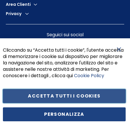
Area Clienti
Privacy
Seguici sui social
Cliccando su “Accetta tutti i cookie”, l'utente accetta
di memorizzare i cookie sul dispositivo per migliorare
Chiu
la navigazione del sito, analizzare l'utilizzo del sito e
assistere nelle nostre attività di marketing. Per
conoscere i dettagli , clicca qui
Cookie Policy
ACCETTA TUTTI I COOKIES
Tufano Teresa S.r.l’. Cap. Soc. i.v. € 312.000,00 - Sede legale in Via
Principe di Piemonte 199, cap. 80026 Casoria (NA) - C.F. 05834470634 -
PERSONALIZZA
P.I. 01465221214, iscritta alla C.C.I.A.A. Napoli, REA 459938.