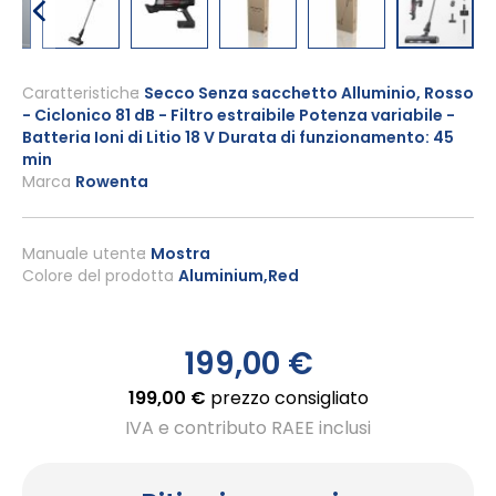
Vai
all'inizio
Caratteristiche
Secco Senza sacchetto Alluminio, Rosso
- Ciclonico 81 dB - Filtro estraibile Potenza variabile -
della
Batteria Ioni di Litio 18 V Durata di funzionamento: 45
galleria
min
di
Marca
Rowenta
immagini
Manuale utente
Mostra
Colore del prodotto
Aluminium,Red
199,00 €
199,00 €
prezzo consigliato
IVA e contributo RAEE inclusi