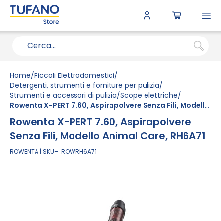
To
N
Home
Piccoli Elettrodomestici
Detergenti, strumenti e forniture per pulizia
Strumenti e accessori di pulizia
Scope elettriche
Rowenta X-PERT 7.60, Aspirapolvere Senza Fili, Modello Animal Care, RH6A71
Rowenta X-PERT 7.60, Aspirapolvere
Senza Fili, Modello Animal Care, RH6A71
ROWENTA
SKU
ROWRH6A71
Vai
alla
fine
della
galleria
di