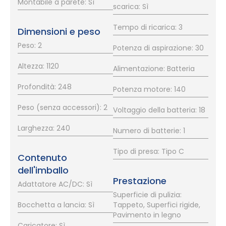
Montabile a parete: Sì
scarica: Sì
Tempo di ricarica: 3
Dimensioni e peso
Peso: 2
Potenza di aspirazione: 30
Altezza: 1120
Alimentazione: Batteria
Profondità: 248
Potenza motore: 140
Peso (senza accessori): 2
Voltaggio della batteria: 18
Larghezza: 240
Numero di batterie: 1
Tipo di presa: Tipo C
Contenuto
dell'imballo
Prestazione
Adattatore AC/DC: Sì
Superficie di pulizia:
Bocchetta a lancia: Sì
Tappeto, Superfici rigide,
Pavimento in legno
Caricatore: Sì