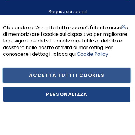
Seguici sui social
Cliccando su “Accetta tutti i cookie”, l'utente accetta
di memorizzare i cookie sul dispositivo per migliorare
Chiu
la navigazione del sito, analizzare l'utilizzo del sito e
assistere nelle nostre attività di marketing. Per
conoscere i dettagli , clicca qui
Cookie Policy
ACCETTA TUTTI I COOKIES
Tufano Teresa S.r.l’. Cap. Soc. i.v. € 312.000,00 - Sede legale in Via
Principe di Piemonte 199, cap. 80026 Casoria (NA) - C.F. 05834470634 -
PERSONALIZZA
P.I. 01465221214, iscritta alla C.C.I.A.A. Napoli, REA 459938.