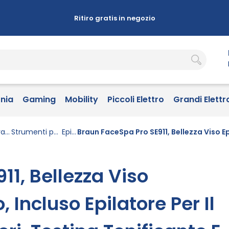
Ritiro gratis in negozio
onia
Gaming
Mobility
Piccoli Elettro
Grandi Elettr
Strumenti per la rasatura e la depilazione
Strumenti per la depilazione
Epilatori
11, Bellezza Viso
 Incluso Epilatore Per Il