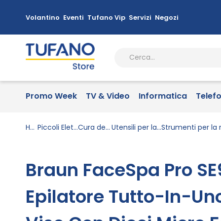
Volantino
Eventi
Tufano Vip
Servizi
Negozi
Promo Week
TV & Video
Informatica
Telef
Home
Piccoli Elettrodomestici
Cura della persona
Utensili per la cura personale
Braun FaceSpa Pro SE9
Epilatore Tutto-In-Uno,