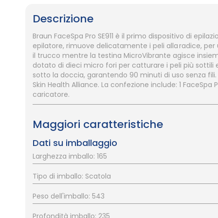
galleria
Descrizione
di
immagini
Braun FaceSpa Pro SE911 è il primo dispositivo di epilaz
epilatore, rimuove delicatamente i peli alla radice, per 
il trucco mentre la testina MicroVibrante agisce insiem
dotato di dieci micro fori per catturare i peli più sott
sotto la doccia, garantendo 90 minuti di uso senza fil
Skin Health Alliance. La confezione include: 1 FaceSpa Pro
caricatore.
Maggiori caratteristiche
Dati su imballaggio
Larghezza imballo: 165
Tipo di imballo: Scatola
Peso dell'imballo: 543
Profondità imballo: 235