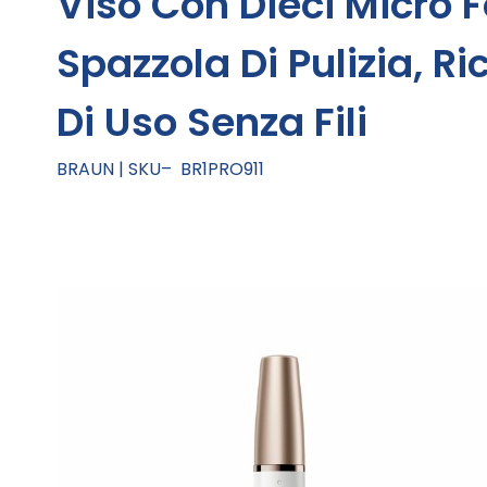
Viso Con Dieci Micro F
Spazzola Di Pulizia, R
Di Uso Senza Fili
BRAUN
SKU
BR1PRO911
Vai
alla
fine
della
galleria
di
immagini