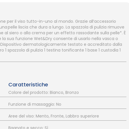
ione per il viso tutto-in-uno al mondo. Grazie all’accessorio
una pelle liscia che dura a lungo. La spazzola di pulizia rimuove
e al siero o alla crema per un effetto rassodante sulla pelle*. È
ili e la sua funzione Wet&Dry consente di usarlo nella vasca o
i. Dispositivo dermatologicamente testato e accreditato dalla
 1 spazzola di pulizia 1 testina tonificante 1 base 1 custodia 1
Caratteristiche
Colore del prodotto: Bianco, Bronzo
Funzione di massaggio: No
Aree del viso: Mento, Fronte, Labbro superiore
Bagnato e secco: Sì