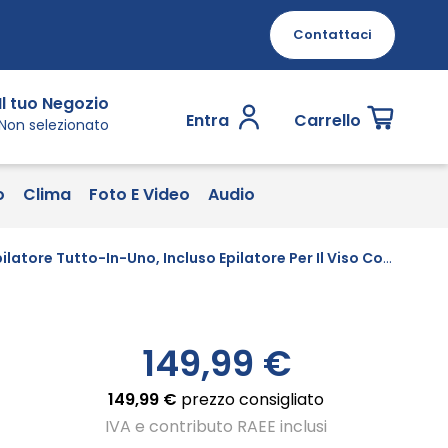
Contattaci
Il tuo Negozio
Entra
Carrello
Non selezionato
o
Clima
Foto E Video
Audio
Braun FaceSpa Pro SE911, Bellezza Viso Epilatore Tutto-In-Uno, Incluso Epilatore Per Il Viso Con Dieci Micro Fori, Testina Tonificante E Spazzola Di Pulizia, Ricaricabile Con 90 Minuti Di Uso Senza Fili
149,99 €
149,99 €
prezzo consigliato
IVA e contributo RAEE inclusi