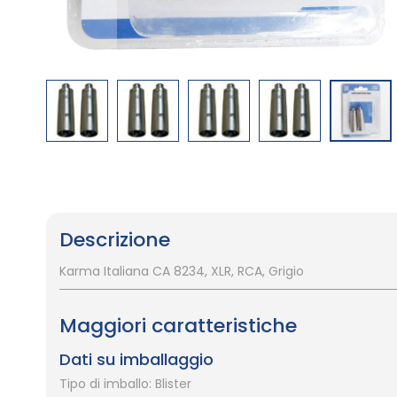
Vai
all'inizio
della
galleria
Descrizione
di
immagini
Karma Italiana CA 8234, XLR, RCA, Grigio
Maggiori caratteristiche
Dati su imballaggio
Tipo di imballo: Blister