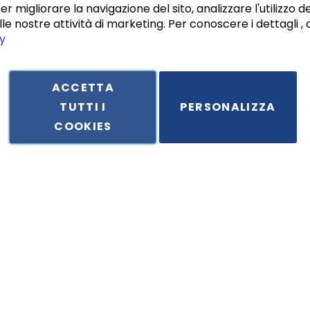
er migliorare la navigazione del sito, analizzare l'utilizzo de
le nostre attività di marketing. Per conoscere i dettagli , 
y
ACCETTA
TUTTI I
PERSONALIZZA
ale in Via Principe di Piemonte 199, cap. 80026 Casoria (NA) - C.F. 
COOKIES