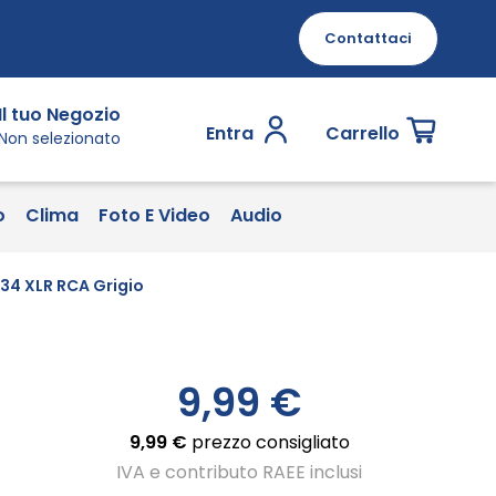
Contattaci
Il tuo Negozio
Entra
Carrello
Non selezionato
o
Clima
Foto E Video
Audio
34 XLR RCA Grigio
9,99 €
9,99 €
prezzo consigliato
IVA e contributo RAEE inclusi