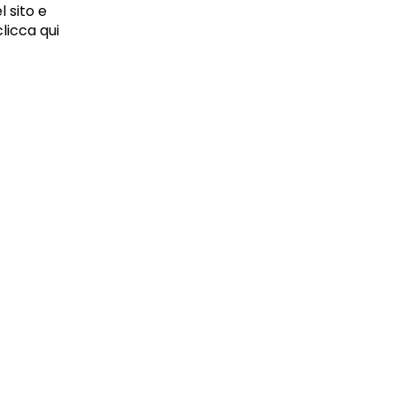
l sito e
Chiu
clicca qui
05834470634 - P.I. 01465221214, iscritta alla C.C.I.A.A.