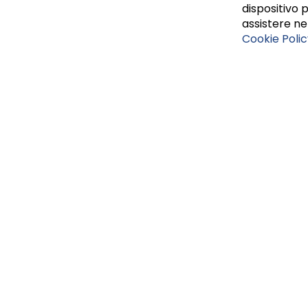
dispositivo p
assistere nel
Cookie Polic
Tufano Teresa S.r.l’. Cap. Soc. i.v. € 312.000,00 - Sede leg
Napoli, REA 459938.