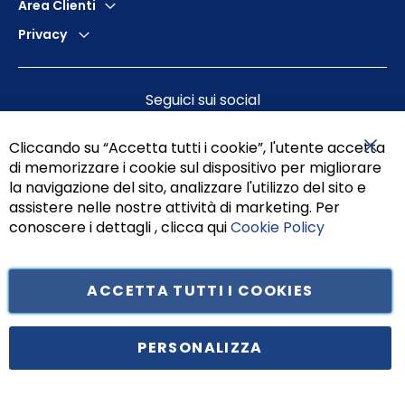
Area Clienti
Privacy
Seguici sui social
Cliccando su “Accetta tutti i cookie”, l'utente accetta
di memorizzare i cookie sul dispositivo per migliorare
Chiu
la navigazione del sito, analizzare l'utilizzo del sito e
assistere nelle nostre attività di marketing. Per
conoscere i dettagli , clicca qui
Cookie Policy
ACCETTA TUTTI I COOKIES
Tufano Teresa S.r.l’. Cap. Soc. i.v. € 312.000,00 - Sede legale in Via
Principe di Piemonte 199, cap. 80026 Casoria (NA) - C.F. 05834470634 -
PERSONALIZZA
P.I. 01465221214, iscritta alla C.C.I.A.A. Napoli, REA 459938.