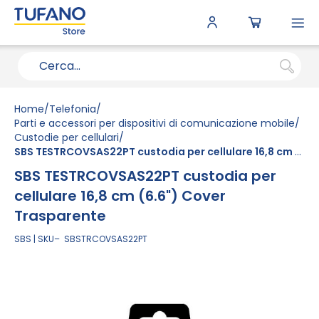
To
N
Home
Telefonia
Parti e accessori per dispositivi di comunicazione mobile
Custodie per cellulari
SBS TESTRCOVSAS22PT custodia per cellulare 16,8 cm (6.6") Cover Trasparente
SBS TESTRCOVSAS22PT custodia per
cellulare 16,8 cm (6.6") Cover
Trasparente
SBS
SKU
SBSTRCOVSAS22PT
Vai
alla
fine
della
galleria