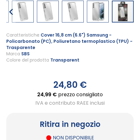
Vai
all'inizio
Caratteristiche
Cover 16,8 cm (6.6") Samsung -
Policarbonato (PC), Poliuretano termoplastico (TPU) -
della
Trasparente
galleria
Marca
SBS
di
Colore del prodotto
Transparent
immagini
24,80 €
24,99 €
prezzo consigliato
IVA e contributo RAEE inclusi
Ritira in negozio
NON DISPONIBILE