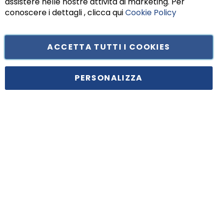
assistere nelle nostre attività di marketing. Per
conoscere i dettagli , clicca qui
Cookie Policy
ACCETTA TUTTI I COOKIES
Tufano Teresa S.r.l’. Cap. Soc. i.v. € 312.000,00 - Sede legale in Via
Principe di Piemonte 199, cap. 80026 Casoria (NA) - C.F. 05834470634 -
PERSONALIZZA
P.I. 01465221214, iscritta alla C.C.I.A.A. Napoli, REA 459938.