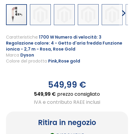
Vai
all'inizio
Caratteristiche
1700 W Numero di velocità: 3
Regolazione calore: 4 - Getto d'aria fredda Funzione
della
ionica - 2,7 m - Rosa, Rose Gold
galleria
Marca
Dyson
di
Colore del prodotto
Pink,Rose gold
immagini
549,99 €
549,99 €
prezzo consigliato
IVA e contributo RAEE inclusi
Ritira in negozio