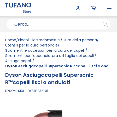
To
N
Home
Piccoli Elettrodomestici
Cura della persona
Utensili per la cura personale
Strumenti e accessori per la cura dei capelli
Strumenti per l'acconciatura e il taglio dei capelli
Asciuga capelli
Dyson Asciugacapelli Supersonic R™capelli lisci o ondulati
Dyson Asciugacapelli Supersonic
R™capelli lisci o ondulati
DYSON
SKU
DYS113332-01
Vai
alla
fine
della