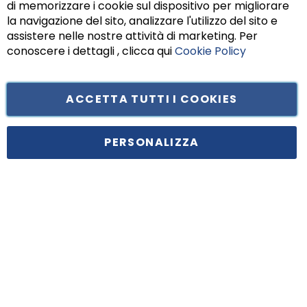
di memorizzare i cookie sul dispositivo per migliorare
Chiu
la navigazione del sito, analizzare l'utilizzo del sito e
assistere nelle nostre attività di marketing. Per
conoscere i dettagli , clicca qui
Cookie Policy
ACCETTA TUTTI I COOKIES
Tufano Teresa S.r.l’. Cap. Soc. i.v. € 312.000,00 - Sede legale in Via
Principe di Piemonte 199, cap. 80026 Casoria (NA) - C.F. 05834470634 -
PERSONALIZZA
P.I. 01465221214, iscritta alla C.C.I.A.A. Napoli, REA 459938.