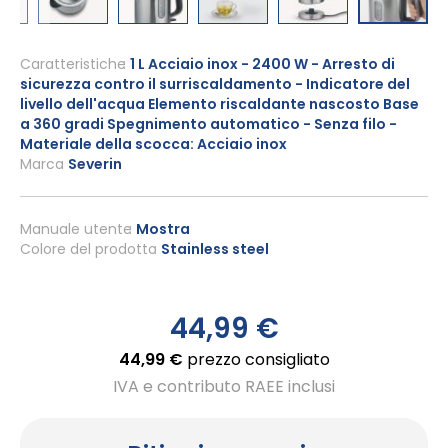
Vai
all'inizio
Caratteristiche
1 L Acciaio inox - 2400 W - Arresto di
sicurezza contro il surriscaldamento - Indicatore del
della
livello dell'acqua Elemento riscaldante nascosto Base
galleria
a 360 gradi Spegnimento automatico - Senza filo -
di
Materiale della scocca: Acciaio inox
immagini
Marca
Severin
Manuale utente
Mostra
Colore del prodotto
Stainless steel
44,99 €
44,99 €
prezzo consigliato
IVA e contributo RAEE inclusi