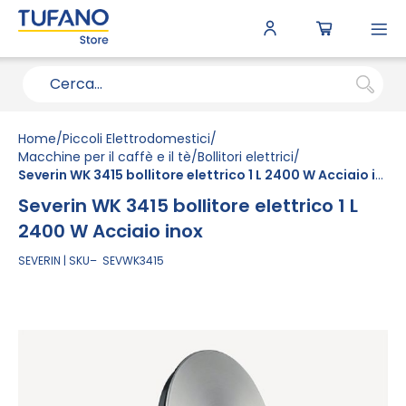
To
N
Home
Piccoli Elettrodomestici
Macchine per il caffè e il tè
Bollitori elettrici
Severin WK 3415 bollitore elettrico 1 L 2400 W Acciaio inox
Severin WK 3415 bollitore elettrico 1 L
2400 W Acciaio inox
SEVERIN
SKU
SEVWK3415
Vai
alla
fine
della
galleria
di
immagini