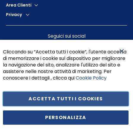
Area Clienti
Privacy
Seguici sui social
Cliccando su “Accetta tutti i cookie”, l'utente accetta
di memorizzare i cookie sul dispositivo per migliorare
Chiu
la navigazione del sito, analizzare l'utilizzo del sito e
assistere nelle nostre attività di marketing. Per
conoscere i dettagli , clicca qui
Cookie Policy
ACCETTA TUTTI I COOKIES
Tufano Teresa S.r.l’. Cap. Soc. i.v. € 312.000,00 - Sede legale in Via
Principe di Piemonte 199, cap. 80026 Casoria (NA) - C.F. 05834470634 -
PERSONALIZZA
P.I. 01465221214, iscritta alla C.C.I.A.A. Napoli, REA 459938.