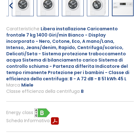
Vai
all'inizio
Caratteristiche
Libera installazione Caricamento
frontale 7 kg 1400 Giri/min Bianco - Display
della
incorporato - Nero, Cotone, Eco, A mano/Lana,
galleria
Intenso, Jeans/denim, Rapido, Centrifuga/scarico,
di
Delicati/Seta - Sistema protezione traboccamento
immagini
acqua Sistema di bilanciamento carico Sistema di
controllo schiuma - Partenza differita Indicatore del
tempo rimanente Protezione per i bambini - Classe di
efficienza della centrifuga: B - A 72 dB - B 51 kWh 45 L
Marca
Miele
Classe efficienza della centrifuga
B
Energy class
Scheda Informativa