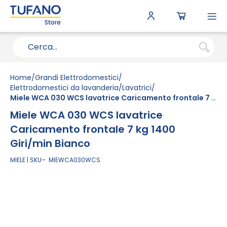
To
N
Home
Grandi Elettrodomestici
Elettrodomestici da lavanderia
Lavatrici
Miele WCA 030 WCS lavatrice Caricamento frontale 7 kg 1400 Giri/min Bianco
Miele WCA 030 WCS lavatrice
Caricamento frontale 7 kg 1400
Giri/min Bianco
MIELE
SKU
MIEWCA030WCS
Vai
alla
fine
della
galleria
di