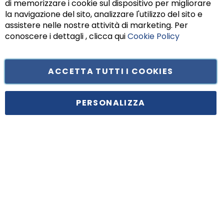
di memorizzare i cookie sul dispositivo per migliorare
Chiu
la navigazione del sito, analizzare l'utilizzo del sito e
assistere nelle nostre attività di marketing. Per
conoscere i dettagli , clicca qui
Cookie Policy
ACCETTA TUTTI I COOKIES
Tufano Teresa S.r.l’. Cap. Soc. i.v. € 312.000,00 - Sede legale in Via
Principe di Piemonte 199, cap. 80026 Casoria (NA) - C.F. 05834470634 -
PERSONALIZZA
P.I. 01465221214, iscritta alla C.C.I.A.A. Napoli, REA 459938.