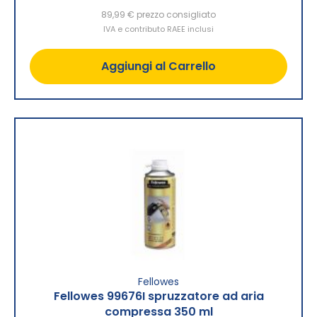
89,99 €
prezzo consigliato
IVA e contributo RAEE inclusi
Aggiungi al Carrello
Fellowes
Fellowes 99676I spruzzatore ad aria
compressa 350 ml