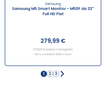
Samsung
Samsung M5 Smart Monitor - M50F da 32"
Full HD Flat
279,99 €
279,99 €
prezzo consigliato
IVA e contributo RAEE inclusi
Pagina
1
2
3
Attualmente
Pagina
Pagina
stai
leggendo
la
pagina