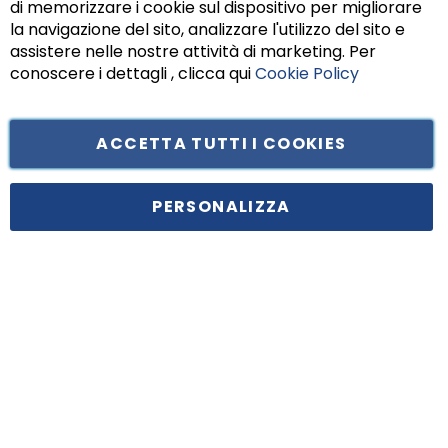
di memorizzare i cookie sul dispositivo per migliorare
Chiu
la navigazione del sito, analizzare l'utilizzo del sito e
assistere nelle nostre attività di marketing. Per
conoscere i dettagli , clicca qui
Cookie Policy
ACCETTA TUTTI I COOKIES
Tufano Teresa S.r.l’. Cap. Soc. i.v. € 312.000,00 - Sede legale in Via
Principe di Piemonte 199, cap. 80026 Casoria (NA) - C.F. 05834470634 -
PERSONALIZZA
P.I. 01465221214, iscritta alla C.C.I.A.A. Napoli, REA 459938.