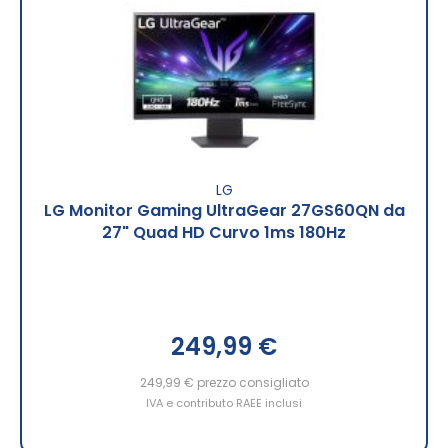
LG
LG Monitor Gaming UltraGear 27GS60QN da
27" Quad HD Curvo 1ms 180Hz
249,99 €
249,99 €
prezzo consigliato
IVA e contributo RAEE inclusi