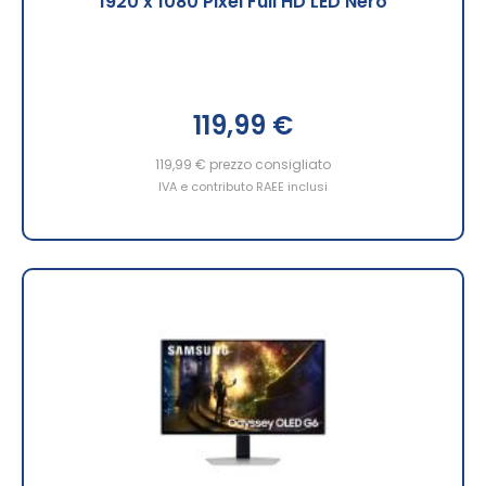
1920 x 1080 Pixel Full HD LED Nero
119,99 €
119,99 €
prezzo consigliato
IVA e contributo RAEE inclusi