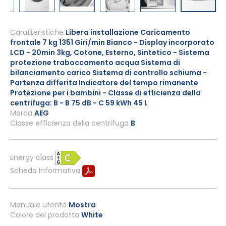
Vai
all'inizio
Caratteristiche
Libera installazione Caricamento
frontale 7 kg 1351 Giri/min Bianco - Display incorporato
della
LCD - 20min 3kg, Cotone, Esterno, Sintetico - Sistema
galleria
protezione traboccamento acqua Sistema di
di
bilanciamento carico Sistema di controllo schiuma -
immagini
Partenza differita Indicatore del tempo rimanente
Protezione per i bambini - Classe di efficienza della
centrifuga: B - B 75 dB - C 59 kWh 45 L
Marca
AEG
Classe efficienza della centrifuga
B
Energy class
Scheda Informativa
Manuale utente
Mostra
Colore del prodotto
White