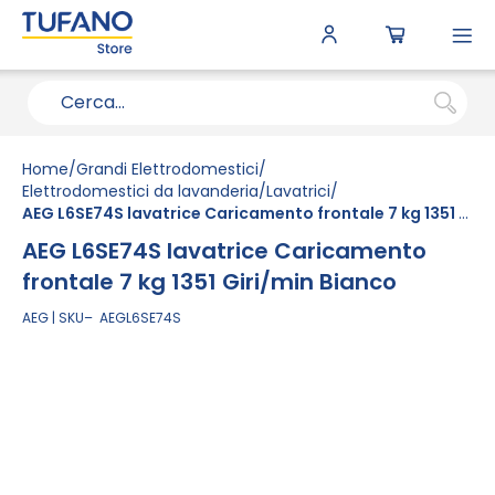
To
N
Home
Grandi Elettrodomestici
Elettrodomestici da lavanderia
Lavatrici
AEG L6SE74S lavatrice Caricamento frontale 7 kg 1351 Giri/min Bianco
AEG L6SE74S lavatrice Caricamento
frontale 7 kg 1351 Giri/min Bianco
AEG
SKU
AEGL6SE74S
Vai
alla
fine
della
galleria
di
immagini