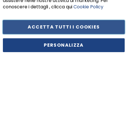
assistere nelle nostre attività di marketing. Per
conoscere i dettagli , clicca qui
Cookie Policy
ACCETTA TUTTI I COOKIES
Tufano Teresa S.r.l’. Cap. Soc. i.v. € 312.000,00 - Sede legale in Via
Principe di Piemonte 199, cap. 80026 Casoria (NA) - C.F. 05834470634 -
PERSONALIZZA
P.I. 01465221214, iscritta alla C.C.I.A.A. Napoli, REA 459938.