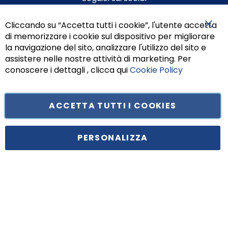
Cliccando su “Accetta tutti i cookie”, l'utente accetta
di memorizzare i cookie sul dispositivo per migliorare
Chiu
la navigazione del sito, analizzare l'utilizzo del sito e
assistere nelle nostre attività di marketing. Per
conoscere i dettagli , clicca qui
Cookie Policy
ACCETTA TUTTI I COOKIES
Tufano Teresa S.r.l’. Cap. Soc. i.v. € 312.000,00 - Sede legale in Via
Principe di Piemonte 199, cap. 80026 Casoria (NA) - C.F. 05834470634 -
PERSONALIZZA
P.I. 01465221214, iscritta alla C.C.I.A.A. Napoli, REA 459938.