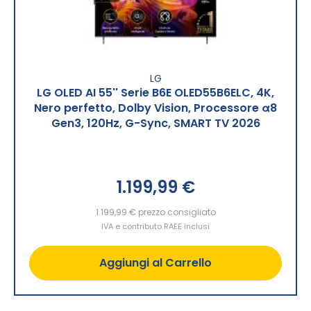
LG
LG OLED AI 55'' Serie B6E OLED55B6ELC, 4K,
Nero perfetto, Dolby Vision, Processore α8
Gen3, 120Hz, G-Sync, SMART TV 2026
1.199,99 €
1.199,99 €
prezzo consigliato
IVA e contributo RAEE inclusi
Aggiungi al Carrello