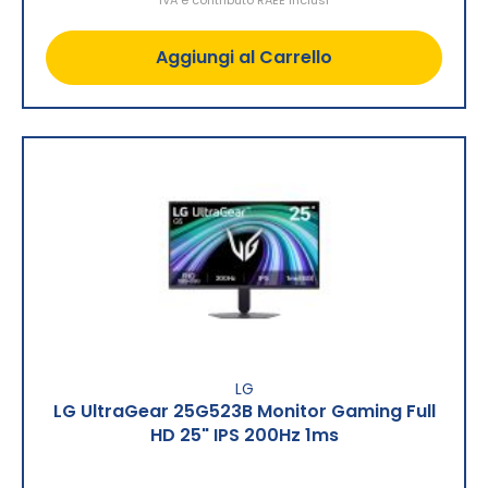
Aggiungi al Carrello
LG
LG UltraGear 25G523B Monitor Gaming Full
HD 25" IPS 200Hz 1ms