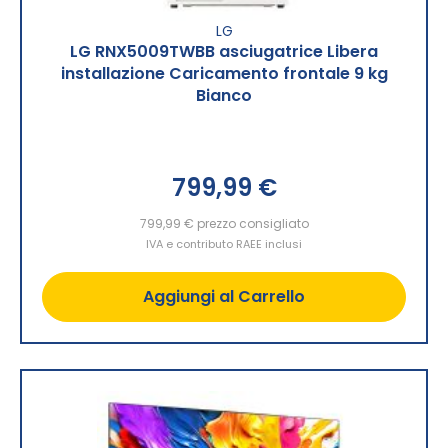
LG
LG RNX5009TWBB asciugatrice Libera
installazione Caricamento frontale 9 kg
Bianco
799,99 €
799,99 €
prezzo consigliato
IVA e contributo RAEE inclusi
Aggiungi al Carrello