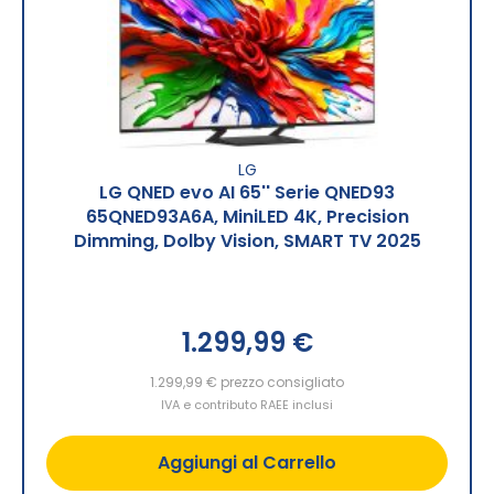
LG
LG QNED evo AI 65'' Serie QNED93
65QNED93A6A, MiniLED 4K, Precision
Dimming, Dolby Vision, SMART TV 2025
1.299,99 €
1.299,99 €
prezzo consigliato
IVA e contributo RAEE inclusi
Aggiungi al Carrello