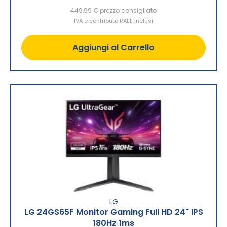
449,99 €
prezzo consigliato
IVA e contributo RAEE inclusi
Aggiungi al Carrello
LG
LG 24GS65F Monitor Gaming Full HD 24" IPS
180Hz 1ms