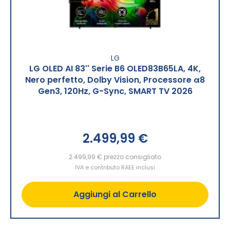
LG
LG OLED AI 83'' Serie B6 OLED83B65LA, 4K,
Nero perfetto, Dolby Vision, Processore α8
Gen3, 120Hz, G-Sync, SMART TV 2026
2.499,99 €
2.499,99 €
prezzo consigliato
IVA e contributo RAEE inclusi
Aggiungi al Carrello