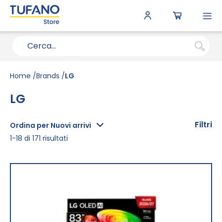
To
N
Home
Brands
LG
LG
Filtri
Ordina per Nuovi arrivi
1
-
18
di
171
risultati