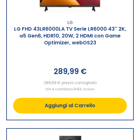
LG
LG FHD 43LR6000LA TV Serie LR6000 43'' 2K,
α5 Gen6, HDR10, 20W, 2 HDMI con Game
Optimizer, webOS23
289,99 €
289,99 €
prezzo consigliato
IVA e contributo RAEE inclusi
Aggiungi al Carrello