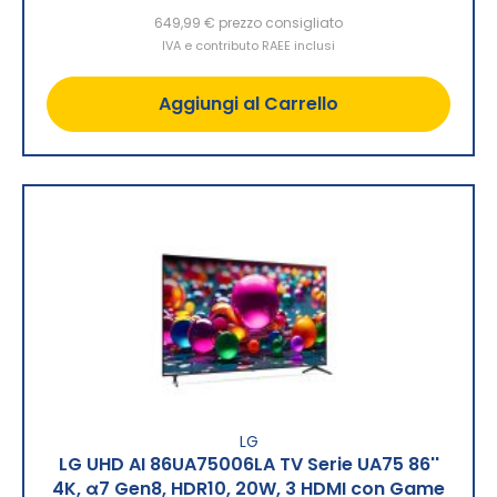
649,99 €
prezzo consigliato
IVA e contributo RAEE inclusi
Aggiungi al Carrello
LG
LG UHD AI 86UA75006LA TV Serie UA75 86''
4K, α7 Gen8, HDR10, 20W, 3 HDMI con Game