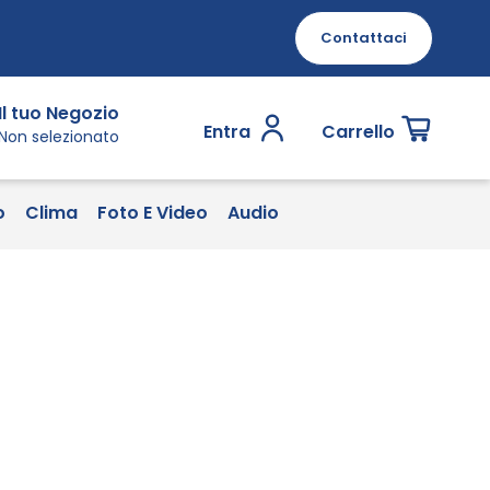
Contattaci
Il tuo Negozio
Entra
Carrello
Non selezionato
o
Clima
Foto E Video
Audio