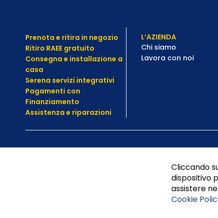
L’AZIENDA
Prenota e ritira in negozio
Chi siamo
Ritiro RAEE gratuito
Lavora con noi
Consegna e installazione a
casa
Serena servizi integrativi
Pagamenti con
Finanziamento
Assistenza e
riparazioni
Cliccando su
dispositivo p
assistere nel
Cookie Polic