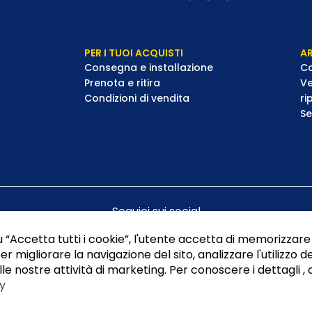
PER I TUOI ACQUISTI
AR
Consegna e installazione
Co
Prenota e ritira
Ve
Condizioni di vendita
ri
Se
Seguici sui social
 “Accetta tutti i cookie”, l'utente accetta di memorizzare 
er migliorare la navigazione del sito, analizzare l'utilizzo de
le nostre attività di marketing. Per conoscere i dettagli , 
y