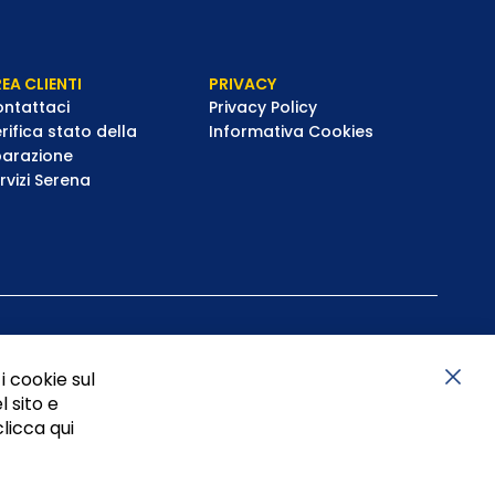
EA CLIENTI
PRIVACY
ntattaci
Privacy Policy
rifica stato della
Informativa Cookies
parazione
rvizi Serena
i cookie sul
l sito e
Chiu
clicca qui