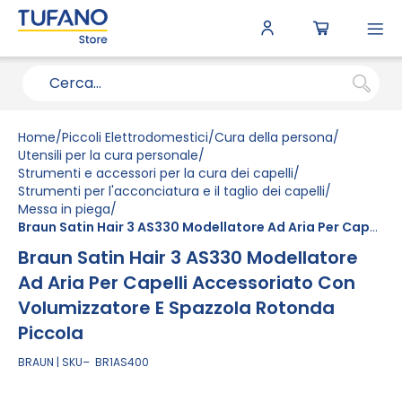
To
N
Home
Piccoli Elettrodomestici
Cura della persona
Utensili per la cura personale
Strumenti e accessori per la cura dei capelli
Strumenti per l'acconciatura e il taglio dei capelli
Messa in piega
Braun Satin Hair 3 AS330 Modellatore Ad Aria Per Capelli Accessoriato Con Volumizzatore E Spazzola Rotonda Piccola
Braun Satin Hair 3 AS330 Modellatore
Ad Aria Per Capelli Accessoriato Con
Volumizzatore E Spazzola Rotonda
Piccola
BRAUN
SKU
BR1AS400
Vai
alla