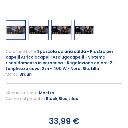
Vai
all'inizio
Caratteristiche
Spazzola ad aria calda - Piastra per
capelli Arricciacapelli Asciugacapelli - Sistema
della
riscaldamento in ceramica - Regolazione calore: 2 -
galleria
Lunghezza cavo: 2 m - 400 W - Nero, Blu, Lillà
di
Marca
Braun
immagini
Manuale utente
Mostra
Colore del prodotto
Black,Blue,Lilac
33,99 €