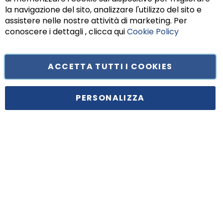
Chiu
la navigazione del sito, analizzare l'utilizzo del sito e
assistere nelle nostre attività di marketing. Per
conoscere i dettagli , clicca qui
Cookie Policy
ACCETTA TUTTI I COOKIES
Tufano Teresa S.r.l’. Cap. Soc. i.v. € 312.000,00 - Sede legale in Via
Principe di Piemonte 199, cap. 80026 Casoria (NA) - C.F. 05834470634 -
PERSONALIZZA
P.I. 01465221214, iscritta alla C.C.I.A.A. Napoli, REA 459938.