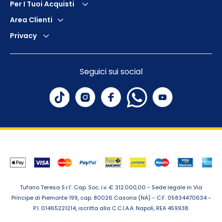
Per I Tuoi Acquisti
Area Clienti
Privacy
Seguici sui social
Tufano Teresa S.r.l’. Cap. Soc. i.v. € 312.000,00 - Sede legale in Via
Principe di Piemonte 199, cap. 80026 Casoria (NA) - C.F. 05834470634 -
P.I. 01465221214, iscritta alla C.C.I.A.A. Napoli, REA 459938.