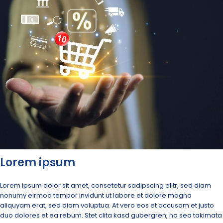
Lorem ipsum
Lorem ipsum dolor sit amet, consetetur sadipscing elitr, sed diam
nonumy eirmod tempor invidunt ut labore et dolore magna
aliquyam erat, sed diam voluptua. At vero eos et accusam et justo
duo dolores et ea rebum. Stet clita kasd gubergren, no sea takimata