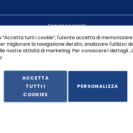
Seguici sui social
 “Accetta tutti i cookie”, l'utente accetta di memorizzare 
er migliorare la navigazione del sito, analizzare l'utilizzo de
le nostre attività di marketing. Per conoscere i dettagli , 
y
ACCETTA
TUTTI I
PERSONALIZZA
ale in Via Principe di Piemonte 199, cap. 80026 Casoria (NA) - C.F. 
COOKIES