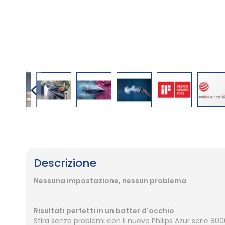
Vai
all'inizio
della
galleria
Descrizione
di
immagini
Nessuna impostazione, nessun problema
Risultati perfetti in un batter d'occhio
Stira senza problemi con il nuovo Philips Azur serie 80