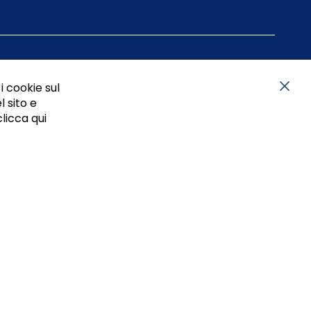
i cookie sul
l sito e
Chiu
clicca qui
05834470634 - P.I. 01465221214, iscritta alla C.C.I.A.A.