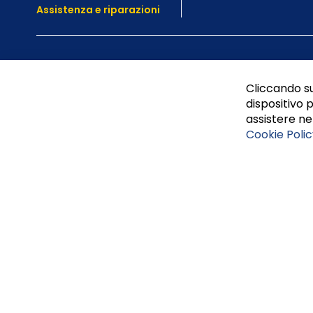
Assistenza e
riparazioni
Cliccando su
dispositivo p
assistere nel
Cookie Polic
Tufano Teresa S.r.l’. Cap. Soc. i.v. € 312.000,00 - Sede leg
Napoli, REA 459938.